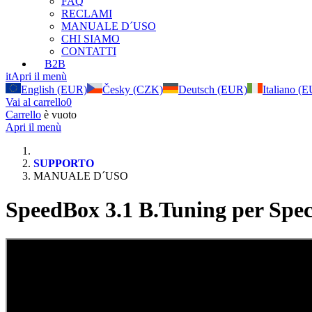
FAQ
RECLAMI
MANUALE D´USO
CHI SIAMO
CONTATTI
B2B
it
Apri il menù
English (EUR)
Česky (CZK)
Deutsch (EUR)
Italiano (
Vai al carrello
0
Carrello
è vuoto
Apri il menù
SUPPORTO
MANUALE D´USO
SpeedBox 3.1 B.Tuning per Spec