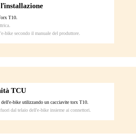
ľinstallazione
Torx T10.
trica.
ll'e-bike secondo il manuale del produttore.
nità TCU
 dell'e-bike utilizzando un cacciavite torx T10.
uori dal telaio dell'e-bike insieme ai connettori.