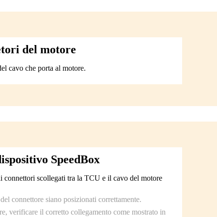
etori del motore
del cavo che porta al motore.
 dispositivo SpeedBox
 connettori scollegati tra la TCU e il cavo del motore
 del connettore siano posizionati correttamente.
e, verificare il corretto collegamento come mostrato in