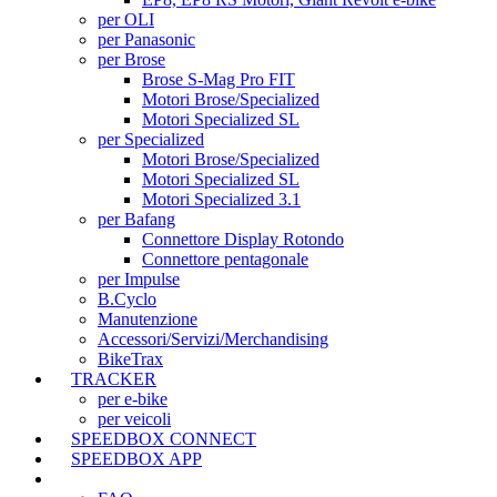
per OLI
per Panasonic
per Brose
Brose S-Mag Pro FIT
Motori Brose/Specialized
Motori Specialized SL
per Specialized
Motori Brose/Specialized
Motori Specialized SL
Motori Specialized 3.1
per Bafang
Connettore Display Rotondo
Connettore pentagonale
per Impulse
B.Cyclo
Manutenzione
Accessori/Servizi/Merchandising
BikeTrax
TRACKER
per e-bike
per veicoli
SPEEDBOX CONNECT
SPEEDBOX APP
SUPPORTO