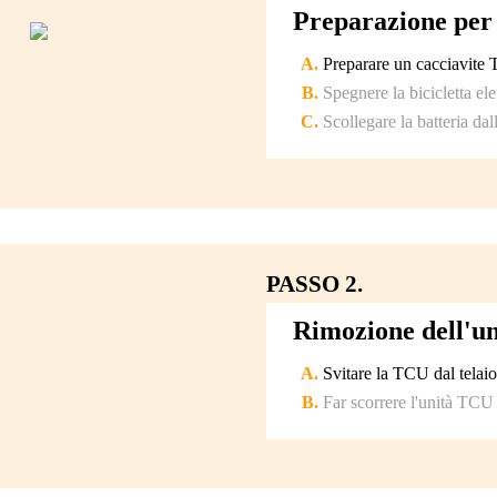
Preparazione per 
Preparare un cacciavite 
Spegnere la bicicletta elet
Scollegare la batteria da
PASSO 2.
Rimozione dell'u
Svitare la TCU dal telaio
Far scorrere l'unità TCU f