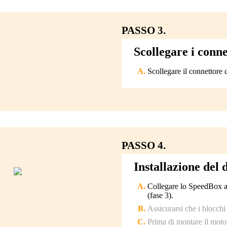
PASSO 3.
Scollegare i conn
Scollegare il connettore 
PASSO 4.
Installazione del
Collegare lo SpeedBox ai
(fase 3).
Assicurarsi che i blocchi
Prima di montare il motor