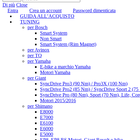
Di più
Close
Entra
Crea un account
Password dimenticata
GUIDA ALL’ACQUISTO
TUNING
per Bosch
Smart System
Non Smart
Smart System (Rim Magnet)
per Avinox
per TQ
per Yamaha
E-bike a marchio Yamaha
Motori Yamaha
per Giant
SyncDrive Pro3 (90 Nm) / Pro3X (100 Nm)
SyncDrive Pro2 (85 Nm) / SyncDrive Sport 2 (7
SyncDrive Pro (80 Nm), Sport (70 Nm), Life, Cor
Motori 2015/2016
per Shimano
E8000
E7000
E6100
E6000
E5000
EP8, EP8 RS Motori, Giant Revolt e-bike