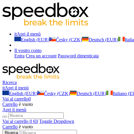
it
Apri il menù
English (EUR)
Česky (CZK)
Deutsch (EUR)
Ital
Il vostro conto
Entra
Crea un account
Password dimenticata
Ricerca
it
Apri il menù
English (EUR)
Česky (CZK)
Deutsch (EUR)
Italiano (
Vai al carrello
0
Carrello
è vuoto
Apri il menù
Vai al carrello
0 €
0
Toggle Dropdown
Carrello
è vuoto
Ricerca