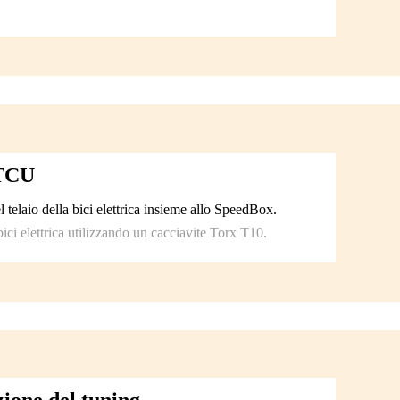
 TCU
telaio della bici elettrica insieme allo SpeedBox.
 bici elettrica utilizzando un cacciavite Torx T10.