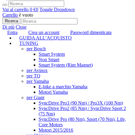
Vai al carrello
0 €
0
Toggle Dropdown
Carrello
è vuoto
Ricerca
Di più
Close
Entra
Crea un account
Password dimenticata
GUIDA ALL’ACQUISTO
TUNING
per Bosch
Smart System
Non Smart
Smart System (Rim Magnet)
per Avinox
per TQ
per Yamaha
E-bike a marchio Yamaha
Motori Yamaha
per Giant
SyncDrive Pro3 (90 Nm) / Pro3X (100 Nm)
SyncDrive Pro2 (85 Nm) / SyncDrive Sport 2
(75 Nm)
SyncDrive Pro (80 Nm), Sport (70 Nm), Life,
Core Motors
Motori 2015/2016