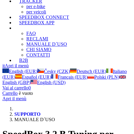
TRACKER
per e-bike
per veicoli
SPEEDBOX CONNECT
SPEEDBOX APP
SUPPORTO
FAQ
RECLAMI
MANUALE D´USO
CHI SIAMO
CONTATTI
B2B
it
Apri il menù
English (EUR)
Česky (CZK)
Deutsch (EUR)
Italiano
(EUR)
Español (EUR)
Français (EUR)
Polski (PLN)
English (GBP)
English (USD)
Vai al carrello
0
Carrello
è vuoto
Apri il menù
SUPPORTO
MANUALE D´USO