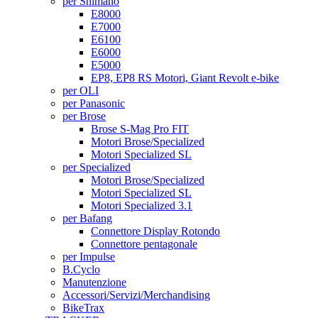
per Shimano
E8000
E7000
E6100
E6000
E5000
EP8, EP8 RS Motori, Giant Revolt e-bike
per OLI
per Panasonic
per Brose
Brose S-Mag Pro FIT
Motori Brose/Specialized
Motori Specialized SL
per Specialized
Motori Brose/Specialized
Motori Specialized SL
Motori Specialized 3.1
per Bafang
Connettore Display Rotondo
Connettore pentagonale
per Impulse
B.Cyclo
Manutenzione
Accessori/Servizi/Merchandising
BikeTrax