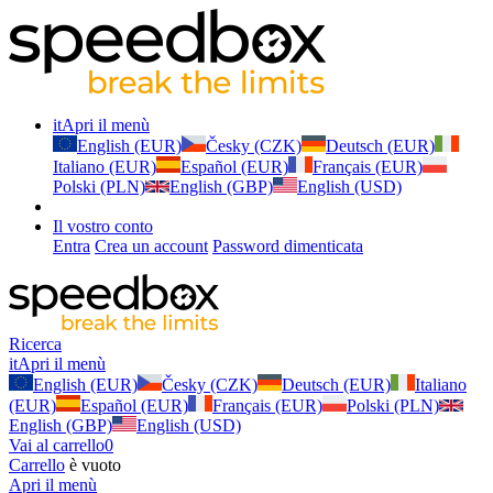
it
Apri il menù
English (EUR)
Česky (CZK)
Deutsch (EUR)
Italiano (EUR)
Español (EUR)
Français (EUR)
Polski (PLN)
English (GBP)
English (USD)
Il vostro conto
Entra
Crea un account
Password dimenticata
Ricerca
it
Apri il menù
English (EUR)
Česky (CZK)
Deutsch (EUR)
Italiano
(EUR)
Español (EUR)
Français (EUR)
Polski (PLN)
English (GBP)
English (USD)
Vai al carrello
0
Carrello
è vuoto
Apri il menù