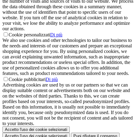
the number of visits and sources of visits to our website. We process
the data obtained through these cookies in a summary manner,
without the use of identifiers that point to specific users of our
website. If you turn off the use of analytical cookies in relation to
your visit, we lose the ability to analyze performance and optimize
our actions.
Cookie personalizzati
Di più
We also use cookies and other technologies to tailor our business to
the needs and interests of our customers and prepare an exceptional
shopping experience for you. By using personalized cookies, we
can avoid explaining unwanted information, such as inappropriate
product recommendations or useless special offers. In addition, the
use of personalized cookies allows us to offer you additional
features, such as product recommendations tailored to your needs.
Cookie pubblicitari
Di più
Advertising cookies are used by us or our partners so that we can
display suitable content or advertisements both on our website and
on the websites of third parties. Thanks to this, we can create
profiles based on your interests, so-called pseudonymized profiles.
Based on this information, it is usually not possible to immediately
identify you, because only pseudonymized data is used. If you do
not consent, you will not be the recipient of content and ads tailored
to your interests.
Accetto l'uso dei cookie selezionati
Accetto l'uso dei cookie selezionati
Puoi rifiutare il consenso