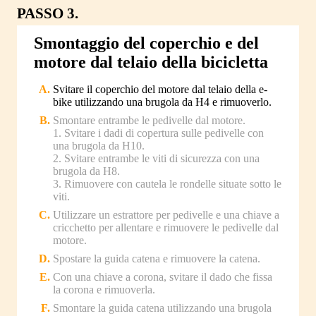
PASSO 3.
Smontaggio del coperchio e del
motore dal telaio della bicicletta
Svitare il coperchio del motore dal telaio della e-
bike utilizzando una brugola da H4 e rimuoverlo.
Smontare entrambe le pedivelle dal motore.
1. Svitare i dadi di copertura sulle pedivelle con
una brugola da H10.
2. Svitare entrambe le viti di sicurezza con una
brugola da H8.
3. Rimuovere con cautela le rondelle situate sotto le
viti.
Utilizzare un estrattore per pedivelle e una chiave a
cricchetto per allentare e rimuovere le pedivelle dal
motore.
Spostare la guida catena e rimuovere la catena.
Con una chiave a corona, svitare il dado che fissa
la corona e rimuoverla.
Smontare la guida catena utilizzando una brugola