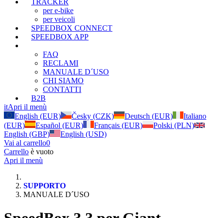
TRACKER
per e-bike
per veicoli
SPEEDBOX CONNECT
SPEEDBOX APP
SUPPORTO
FAQ
RECLAMI
MANUALE D´USO
CHI SIAMO
CONTATTI
B2B
it
Apri il menù
English (EUR)
Česky (CZK)
Deutsch (EUR)
Italiano
(EUR)
Español (EUR)
Français (EUR)
Polski (PLN)
English (GBP)
English (USD)
Vai al carrello
0
Carrello
è vuoto
Apri il menù
SUPPORTO
MANUALE D´USO