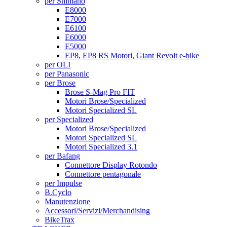
per Shimano
E8000
E7000
E6100
E6000
E5000
EP8, EP8 RS Motori, Giant Revolt e-bike
per OLI
per Panasonic
per Brose
Brose S-Mag Pro FIT
Motori Brose/Specialized
Motori Specialized SL
per Specialized
Motori Brose/Specialized
Motori Specialized SL
Motori Specialized 3.1
per Bafang
Connettore Display Rotondo
Connettore pentagonale
per Impulse
B.Cyclo
Manutenzione
Accessori/Servizi/Merchandising
BikeTrax