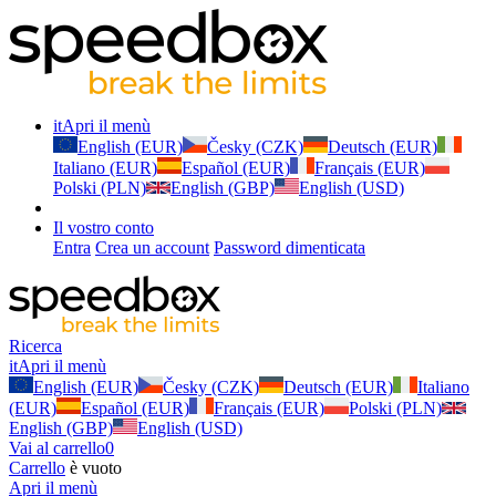
it
Apri il menù
English (EUR)
Česky (CZK)
Deutsch (EUR)
Italiano (EUR)
Español (EUR)
Français (EUR)
Polski (PLN)
English (GBP)
English (USD)
Il vostro conto
Entra
Crea un account
Password dimenticata
Ricerca
it
Apri il menù
English (EUR)
Česky (CZK)
Deutsch (EUR)
Italiano
(EUR)
Español (EUR)
Français (EUR)
Polski (PLN)
English (GBP)
English (USD)
Vai al carrello
0
Carrello
è vuoto
Apri il menù