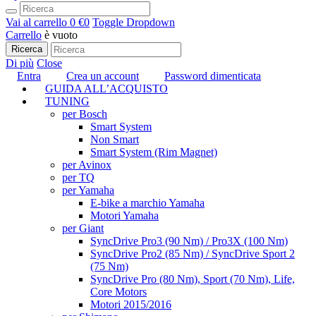
Vai al carrello
0 €
0
Toggle Dropdown
Carrello
è vuoto
Ricerca
Di più
Close
Entra
Crea un account
Password dimenticata
GUIDA ALL’ACQUISTO
TUNING
per Bosch
Smart System
Non Smart
Smart System (Rim Magnet)
per Avinox
per TQ
per Yamaha
E-bike a marchio Yamaha
Motori Yamaha
per Giant
SyncDrive Pro3 (90 Nm) / Pro3X (100 Nm)
SyncDrive Pro2 (85 Nm) / SyncDrive Sport 2
(75 Nm)
SyncDrive Pro (80 Nm), Sport (70 Nm), Life,
Core Motors
Motori 2015/2016