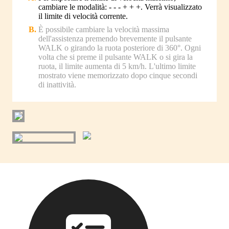
cambiare le modalità: - - - + + +. Verrà visualizzato
il limite di velocità corrente.
È possibile cambiare la velocità massima
dell'assistenza premendo brevemente il pulsante
WALK o girando la ruota posteriore di 360°. Ogni
volta che si preme il pulsante WALK o si gira la
ruota, il limite aumenta di 5 km/h. L'ultimo limite
mostrato viene memorizzato dopo cinque secondi
di inattività.