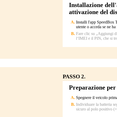
Installazione del
attivazione del di
Installi l'app SpeedBox 
utente o acceda se ne ha 
Fare clic su „Aggiungi d
l‘IMEI e il PIN, che si t
PASSO 2.
Preparazione per 
Spegnere il veicolo prima
Individuare la batteria s
sicuro al polo positivo (+