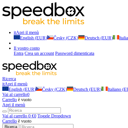
it
Apri il menù
English (EUR)
Česky (CZK)
Deutsch (EUR)
Ital
Il vostro conto
Entra
Crea un account
Password dimenticata
Ricerca
it
Apri il menù
English (EUR)
Česky (CZK)
Deutsch (EUR)
Italiano (
Vai al carrello
0
Carrello
è vuoto
Apri il menù
Vai al carrello
0 €
0
Toggle Dropdown
Carrello
è vuoto
Ricerca