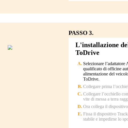
PASSO 3.
L'installazione d
ToDrive
Selezionare l’adattatore 
qualificato di officine au
alimentazione del veicol
ToDrive.
Collegare prima l’occhiell
Collegare l’occhiello con
vite di messa a terra ragg
Ora collega il dispositi
Fissa il dispositivo Track
stabile e impedirne lo sp