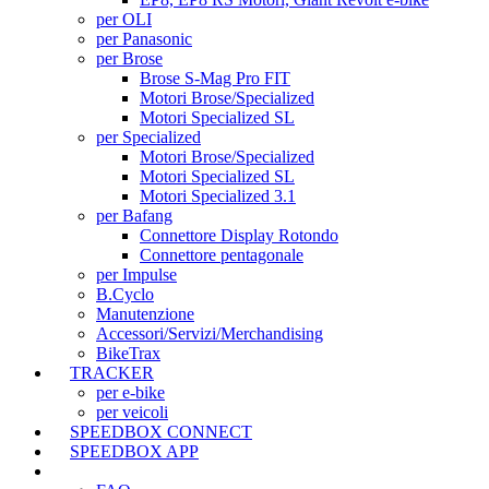
per OLI
per Panasonic
per Brose
Brose S-Mag Pro FIT
Motori Brose/Specialized
Motori Specialized SL
per Specialized
Motori Brose/Specialized
Motori Specialized SL
Motori Specialized 3.1
per Bafang
Connettore Display Rotondo
Connettore pentagonale
per Impulse
B.Cyclo
Manutenzione
Accessori/Servizi/Merchandising
BikeTrax
TRACKER
per e-bike
per veicoli
SPEEDBOX CONNECT
SPEEDBOX APP
SUPPORTO