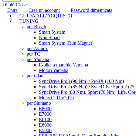
Di più
Close
Entra
Crea un account
Password dimenticata
GUIDA ALL’ACQUISTO
TUNING
per Bosch
Smart System
Non Smart
Smart System (Rim Magnet)
per Avinox
per TQ
per Yamaha
E-bike a marchio Yamaha
Motori Yamaha
per Giant
SyncDrive Pro3 (90 Nm) / Pro3X (100 Nm)
SyncDrive Pro2 (85 Nm) / SyncDrive Sport 2 (7
SyncDrive Pro (80 Nm), Sport (70 Nm), Life, Cor
Motori 2015/2016
per Shimano
E8000
E7000
E6100
E6000
E5000
EP8, EP8 RS Motori, Giant Revolt e-bike