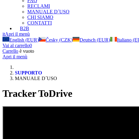
FAQ
RECLAMI
MANUALE D´USO
CHI SIAMO
CONTATTI
B2B
it
Apri il menù
English (EUR)
Česky (CZK)
Deutsch (EUR)
Italiano (
Vai al carrello
0
Carrello
è vuoto
Apri il menù
SUPPORTO
MANUALE D´USO
Tracker ToDrive