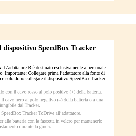
el dispositivo SpeedBox Tracker
A. L’adattatore B è destinato esclusivamente a personale
to. Importante: Collegare prima l’adattatore alla fonte di
o e solo dopo collegare il dispositivo SpeedBox Tracker
o con il cavo rosso al polo positivo (+) della batteria.
 il cavo nero al polo negativo (–) della batteria o a una
iungibile dal Tracker.
vo SpeedBox Tracker ToDrive all’adattatore.
er alla batteria con la fascetta in velcro per mantenerlo
ostamento durante la guida.