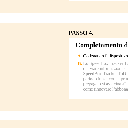
PASSO 4.
Completamento del
Collegando il dispositivo
Lo SpeedBox Tracker ToD
e inviare informazioni sul
SpeedBox Tracker ToDrive
periodo inizia con la pri
prepagato si avvicina alla
come rinnovare l‘abbon