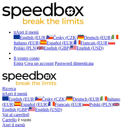
it
Apri il menù
English (EUR)
Česky (CZK)
Deutsch (EUR)
Italiano (EUR)
Español (EUR)
Français (EUR)
Polski (PLN)
English (GBP)
English (USD)
Il vostro conto
Entra
Crea un account
Password dimenticata
Ricerca
it
Apri il menù
English (EUR)
Česky (CZK)
Deutsch (EUR)
Italiano
(EUR)
Español (EUR)
Français (EUR)
Polski (PLN)
English (GBP)
English (USD)
Vai al carrello
0
Carrello
è vuoto
Apri il menù