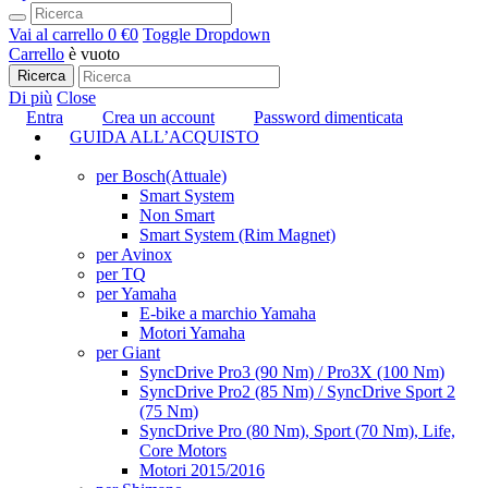
Vai al carrello
0 €
0
Toggle Dropdown
Carrello
è vuoto
Ricerca
Di più
Close
Entra
Crea un account
Password dimenticata
GUIDA ALL’ACQUISTO
TUNING
per Bosch
(Attuale)
Smart System
Non Smart
Smart System (Rim Magnet)
per Avinox
per TQ
per Yamaha
E-bike a marchio Yamaha
Motori Yamaha
per Giant
SyncDrive Pro3 (90 Nm) / Pro3X (100 Nm)
SyncDrive Pro2 (85 Nm) / SyncDrive Sport 2
(75 Nm)
SyncDrive Pro (80 Nm), Sport (70 Nm), Life,
Core Motors
Motori 2015/2016