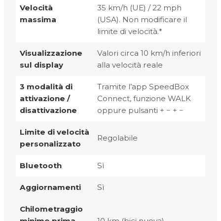
Velocità
35 km/h (UE) / 22 mph
massima
(USA). Non modificare il
limite di velocità.*
Visualizzazione
Valori circa 10 km/h inferiori
sul display
alla velocità reale
3 modalità di
Tramite l’app SpeedBox
attivazione /
Connect, funzione WALK
disattivazione
oppure pulsanti + − + −
Limite di velocità
Regolabile
personalizzato
Bluetooth
Sì
Aggiornamenti
Sì
Chilometraggio
minimo prima
10 km (bici nuova)