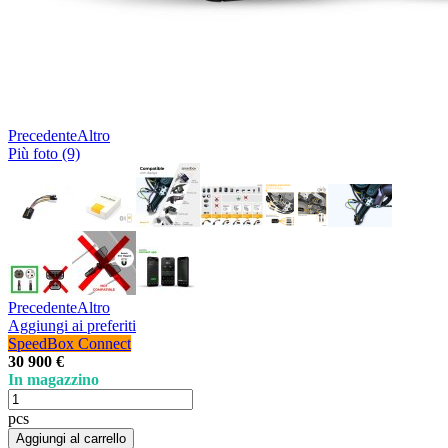
Precedente
Altro
Più foto (9)
Precedente
Altro
Aggiungi ai preferiti
SpeedBox Connect
30 900 €
In magazzino
pcs
Aggiungi al carrello