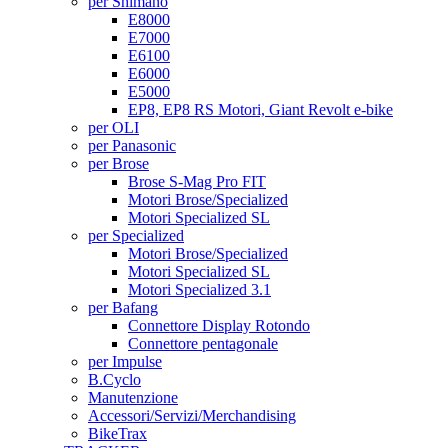
per Shimano
E8000
E7000
E6100
E6000
E5000
EP8, EP8 RS Motori, Giant Revolt e-bike
per OLI
per Panasonic
per Brose
Brose S-Mag Pro FIT
Motori Brose/Specialized
Motori Specialized SL
per Specialized
Motori Brose/Specialized
Motori Specialized SL
Motori Specialized 3.1
per Bafang
Connettore Display Rotondo
Connettore pentagonale
per Impulse
B.Cyclo
Manutenzione
Accessori/Servizi/Merchandising
BikeTrax