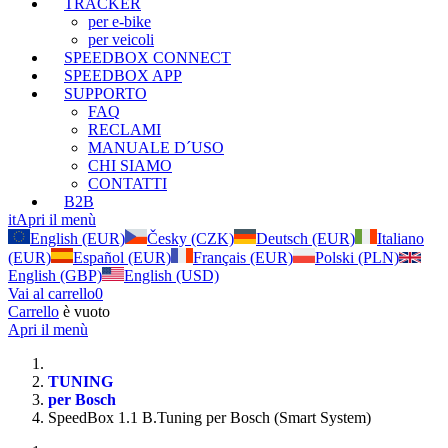
TRACKER
per e-bike
per veicoli
SPEEDBOX CONNECT
SPEEDBOX APP
SUPPORTO
FAQ
RECLAMI
MANUALE D´USO
CHI SIAMO
CONTATTI
B2B
it
Apri il menù
English (EUR)
Česky (CZK)
Deutsch (EUR)
Italiano
(EUR)
Español (EUR)
Français (EUR)
Polski (PLN)
English (GBP)
English (USD)
Vai al carrello
0
Carrello
è vuoto
Apri il menù
TUNING
per Bosch
SpeedBox 1.1 B.Tuning per Bosch (Smart System)