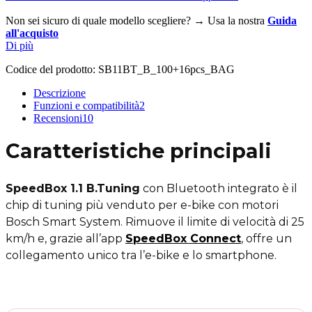
Non sei sicuro di quale modello scegliere? → Usa la nostra
Guida
all'acquisto
Di più
Codice del prodotto:
SB11BT_B_100+16pcs_BAG
Descrizione
Funzioni e compatibilità
2
Recensioni
10
Caratteristiche principali
SpeedBox 1.1 B.Tuning
con Bluetooth integrato è il
chip di tuning più venduto per e-bike con motori
Bosch Smart System. Rimuove il limite di velocità di 25
km/h e, grazie all’app
SpeedBox Connect
, offre un
collegamento unico tra l’e-bike e lo smartphone.