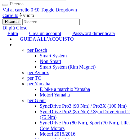
Vai al carrello
0 €
0
Toggle Dropdown
Carrello
è vuoto
Ricerca
Di più
Close
Entra
Crea un account
Password dimenticata
GUIDA ALL’ACQUISTO
TUNING
per Bosch
Smart System
Non Smart
Smart System (Rim Magnet)
per Avinox
per TQ
per Yamaha
E-bike a marchio Yamaha
Motori Yamaha
per Giant
SyncDrive Pro3 (90 Nm) / Pro3X (100 Nm)
SyncDrive Pro2 (85 Nm) / SyncDrive Sport 2
(75 Nm)
SyncDrive Pro (80 Nm), Sport (70 Nm), Life,
Core Motors
Motori 2015/2016