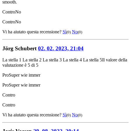
smooth.
Contro
No
Contro
No
Vi ha aiutato questa recensione?
Sì
No
(0)
(0)
Jörg Schubert
02. 02. 2023, 21:04
La stella 1
La stella 2
La stella 3
La stella 4
La stella 5
Il valore della
valutazione è 5 di 5
Pro
Super wie immer
Pro
Super wie immer
Contro
Contro
Vi ha aiutato questa recensione?
Sì
No
(0)
(0)