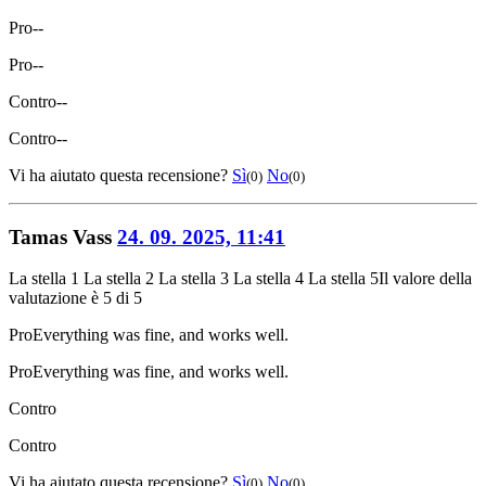
Pro
--
Pro
--
Contro
--
Contro
--
Vi ha aiutato questa recensione?
Sì
No
(0)
(0)
Tamas Vass
24. 09. 2025, 11:41
La stella 1
La stella 2
La stella 3
La stella 4
La stella 5
Il valore della
valutazione è 5 di 5
Pro
Everything was fine, and works well.
Pro
Everything was fine, and works well.
Contro
Contro
Vi ha aiutato questa recensione?
Sì
No
(0)
(0)