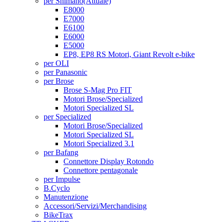
per Shimano
(Attuale)
E8000
E7000
E6100
E6000
E5000
EP8, EP8 RS Motori, Giant Revolt e-bike
per OLI
per Panasonic
per Brose
Brose S-Mag Pro FIT
Motori Brose/Specialized
Motori Specialized SL
per Specialized
Motori Brose/Specialized
Motori Specialized SL
Motori Specialized 3.1
per Bafang
Connettore Display Rotondo
Connettore pentagonale
per Impulse
B.Cyclo
Manutenzione
Accessori/Servizi/Merchandising
BikeTrax