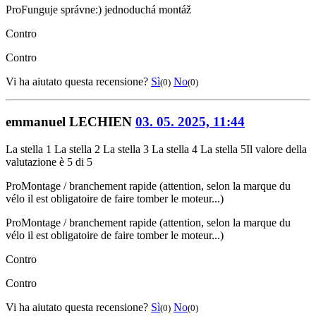
Pro
Funguje správne:) jednoduchá montáž
Contro
Contro
Vi ha aiutato questa recensione?
Sì
No
(0)
(0)
emmanuel LECHIEN
03. 05. 2025, 11:44
La stella 1
La stella 2
La stella 3
La stella 4
La stella 5
Il valore della
valutazione è 5 di 5
Pro
Montage / branchement rapide (attention, selon la marque du
vélo il est obligatoire de faire tomber le moteur...)
Pro
Montage / branchement rapide (attention, selon la marque du
vélo il est obligatoire de faire tomber le moteur...)
Contro
Contro
Vi ha aiutato questa recensione?
Sì
No
(0)
(0)