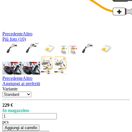
Precedente
Altro
Più foto (10)
Precedente
Altro
Aggiungi ai preferiti
Variante
229 €
In magazzino
pcs
Aggiungi al carrello