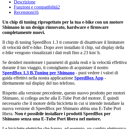
Descrizione
Funzioni e compatibilità
2
Recensioni
16
Un chip di tuning riprogettato per la tua e-bike con un motore
Shimano in un design rinnovato, hardware e firmware
completamente nuovi.
Il chip di tuning SpeedBox 1.3 ti consente di disattivare il limitatore
di velocità dell‘e-bike. Dopo aver installato il chip, sul display della
e-bike vengono visualizzati i dati reali fino a 23 km/ h.
Se desideri monitorare i parametri di guida reali e la velocità effettiva
durante il tuo viaggio, ti consigliamo di acquistare il nostro
SpeedBox 1.3 B.Tuning per Shimano
- puoi vedere i valori di
guida effettivi nella nostra applicazione
SpeedBox App
-
direttamente sul display del tuo telefono.
Rispetto alla versione precedente, questo nuovo prodotto per motori
Shimano, si collega anche alla E-Tube Port del motore. È quindi
necessario che il motore della bicicletta in cui si intende installare la
nuova versione di SpeedBox per Shimano abbia una E-Tube Port
libera.
Non è possibile installare i prodotti SpeedBox per
Shimano senza una E-Tube Port libera nel motore.
Le biciclette elettriche che hanno, ad esempio, un cambio elettronico