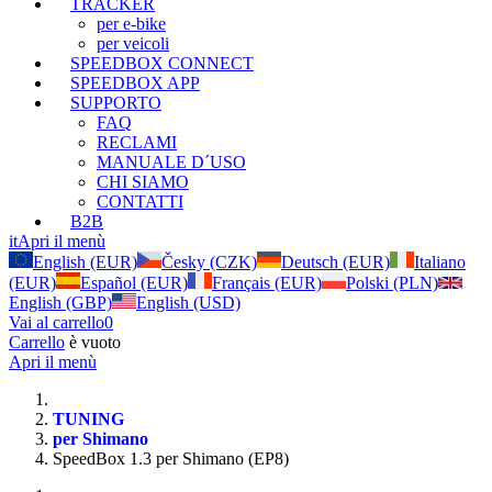
TRACKER
per e-bike
per veicoli
SPEEDBOX CONNECT
SPEEDBOX APP
SUPPORTO
FAQ
RECLAMI
MANUALE D´USO
CHI SIAMO
CONTATTI
B2B
it
Apri il menù
English (EUR)
Česky (CZK)
Deutsch (EUR)
Italiano
(EUR)
Español (EUR)
Français (EUR)
Polski (PLN)
English (GBP)
English (USD)
Vai al carrello
0
Carrello
è vuoto
Apri il menù
TUNING
per Shimano
SpeedBox 1.3 per Shimano (EP8)