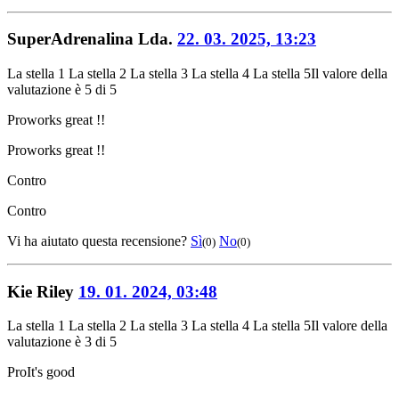
SuperAdrenalina Lda.
22. 03. 2025, 13:23
La stella 1
La stella 2
La stella 3
La stella 4
La stella 5
Il valore della
valutazione è 5 di 5
Pro
works great !!
Pro
works great !!
Contro
Contro
Vi ha aiutato questa recensione?
Sì
No
(0)
(0)
Kie Riley
19. 01. 2024, 03:48
La stella 1
La stella 2
La stella 3
La stella 4
La stella 5
Il valore della
valutazione è 3 di 5
Pro
It's good