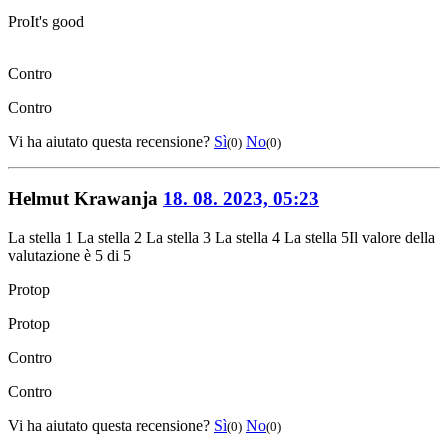
Pro
It's good
Contro
Contro
Vi ha aiutato questa recensione?
Sì
No
(0)
(0)
Helmut Krawanja
18. 08. 2023, 05:23
La stella 1
La stella 2
La stella 3
La stella 4
La stella 5
Il valore della
valutazione è 5 di 5
Pro
top
Pro
top
Contro
Contro
Vi ha aiutato questa recensione?
Sì
No
(0)
(0)