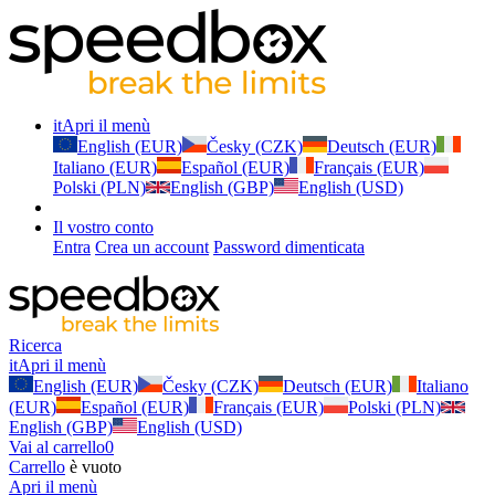
it
Apri il menù
English (EUR)
Česky (CZK)
Deutsch (EUR)
Italiano (EUR)
Español (EUR)
Français (EUR)
Polski (PLN)
English (GBP)
English (USD)
Il vostro conto
Entra
Crea un account
Password dimenticata
Ricerca
it
Apri il menù
English (EUR)
Česky (CZK)
Deutsch (EUR)
Italiano
(EUR)
Español (EUR)
Français (EUR)
Polski (PLN)
English (GBP)
English (USD)
Vai al carrello
0
Carrello
è vuoto
Apri il menù