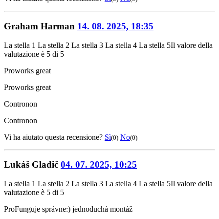
Graham Harman
14. 08. 2025, 18:35
La stella 1
La stella 2
La stella 3
La stella 4
La stella 5
Il valore della
valutazione è 5 di 5
Pro
works great
Pro
works great
Contro
non
Contro
non
Vi ha aiutato questa recensione?
Sì
No
(0)
(0)
Lukáš Gladič
04. 07. 2025, 10:25
La stella 1
La stella 2
La stella 3
La stella 4
La stella 5
Il valore della
valutazione è 5 di 5
Pro
Funguje správne:) jednoduchá montáž