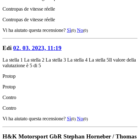
Contro
pas de vitesse réelle
Contro
pas de vitesse réelle
Vi ha aiutato questa recensione?
Sì
No
(0)
(0)
Edi
02. 03. 2023, 11:19
La stella 1
La stella 2
La stella 3
La stella 4
La stella 5
Il valore della
valutazione è 5 di 5
Pro
top
Pro
top
Contro
Contro
Vi ha aiutato questa recensione?
Sì
No
(0)
(0)
H&K Motorsport GbR Stephan Horneber / Thomas