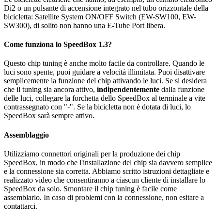
Di2 o un pulsante di accensione integrato nel tubo orizzontale della
bicicletta: Satellite System ON/OFF Switch (EW-SW100, EW-
SW300), di solito non hanno una E-Tube Port libera.
Come funziona lo SpeedBox 1.3?
Questo chip tuning è anche molto facile da controllare. Quando le
luci sono spente, puoi guidare a velocità illimitata. Puoi disattivare
semplicemente la funzione del chip attivando le luci. Se si desidera
che il tuning sia ancora attivo,
indipendentemente
dalla funzione
delle luci, collegare la forchetta dello SpeedBox al terminale a vite
contrassegnato con "-". Se la bicicletta non è dotata di luci, lo
SpeedBox sarà sempre attivo.
Assemblaggio
Utilizziamo connettori originali per la produzione dei chip
SpeedBox, in modo che l'installazione del chip sia davvero semplice
e la connessione sia corretta. Abbiamo scritto istruzioni dettagliate e
realizzato video che consentiranno a ciascun cliente di installare lo
SpeedBox da solo. Smontare il chip tuning è facile come
assemblarlo. In caso di problemi con la connessione, non esitare a
contattarci.