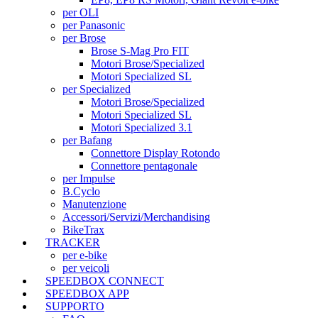
per OLI
per Panasonic
per Brose
Brose S-Mag Pro FIT
Motori Brose/Specialized
Motori Specialized SL
per Specialized
Motori Brose/Specialized
Motori Specialized SL
Motori Specialized 3.1
per Bafang
Connettore Display Rotondo
Connettore pentagonale
per Impulse
B.Cyclo
Manutenzione
Accessori/Servizi/Merchandising
BikeTrax
TRACKER
per e-bike
per veicoli
SPEEDBOX CONNECT
SPEEDBOX APP
SUPPORTO