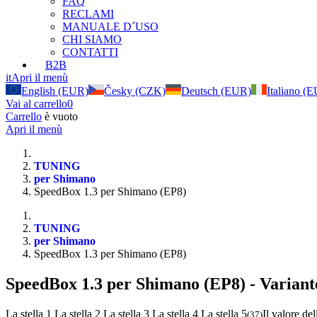
FAQ
RECLAMI
MANUALE D´USO
CHI SIAMO
CONTATTI
B2B
it
Apri il menù
English (EUR)
Česky (CZK)
Deutsch (EUR)
Italiano (
Vai al carrello
0
Carrello
è vuoto
Apri il menù
TUNING
per Shimano
SpeedBox 1.3 per Shimano (EP8)
TUNING
per Shimano
SpeedBox 1.3 per Shimano (EP8)
SpeedBox 1.3 per Shimano (EP8)
- Variant
La stella 1
La stella 2
La stella 3
La stella 4
La stella 5
Il valore del
(
37
)