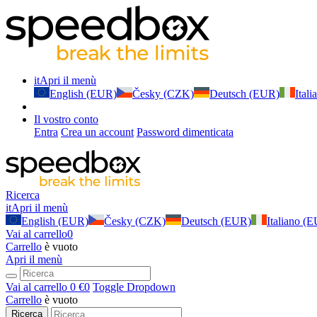
it
Apri il menù
English (EUR)
Česky (CZK)
Deutsch (EUR)
Ital
Il vostro conto
Entra
Crea un account
Password dimenticata
Ricerca
it
Apri il menù
English (EUR)
Česky (CZK)
Deutsch (EUR)
Italiano (
Vai al carrello
0
Carrello
è vuoto
Apri il menù
Vai al carrello
0 €
0
Toggle Dropdown
Carrello
è vuoto
Ricerca