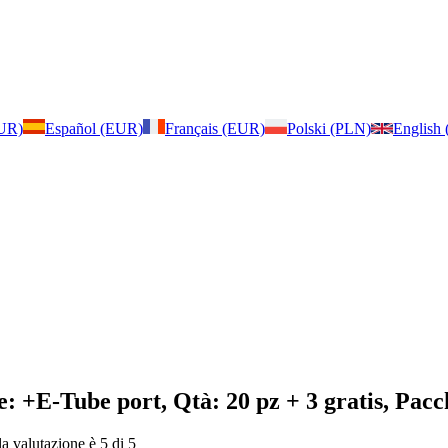
EUR)
Español (EUR)
Français (EUR)
Polski (PLN)
English
e: +E-Tube port, Qtà: 20 pz + 3 gratis, Pacch
la valutazione è 5 di 5