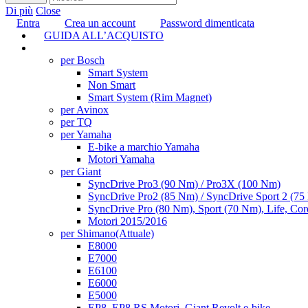
Di più
Close
Entra
Crea un account
Password dimenticata
GUIDA ALL’ACQUISTO
TUNING
per Bosch
Smart System
Non Smart
Smart System (Rim Magnet)
per Avinox
per TQ
per Yamaha
E-bike a marchio Yamaha
Motori Yamaha
per Giant
SyncDrive Pro3 (90 Nm) / Pro3X (100 Nm)
SyncDrive Pro2 (85 Nm) / SyncDrive Sport 2 (7
SyncDrive Pro (80 Nm), Sport (70 Nm), Life, Cor
Motori 2015/2016
per Shimano
(Attuale)
E8000
E7000
E6100
E6000
E5000
EP8, EP8 RS Motori, Giant Revolt e-bike