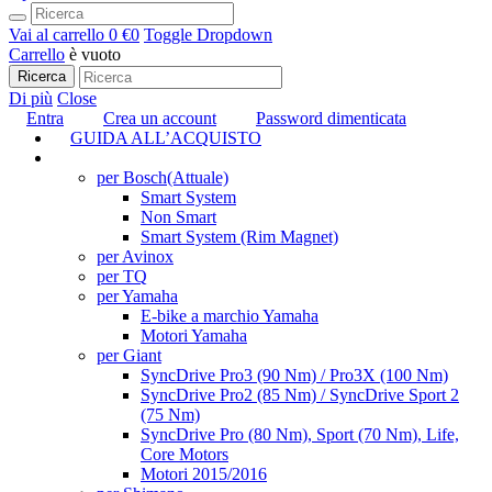
Vai al carrello
0 €
0
Toggle Dropdown
Carrello
è vuoto
Ricerca
Di più
Close
Entra
Crea un account
Password dimenticata
GUIDA ALL’ACQUISTO
TUNING
per Bosch
(Attuale)
Smart System
Non Smart
Smart System (Rim Magnet)
per Avinox
per TQ
per Yamaha
E-bike a marchio Yamaha
Motori Yamaha
per Giant
SyncDrive Pro3 (90 Nm) / Pro3X (100 Nm)
SyncDrive Pro2 (85 Nm) / SyncDrive Sport 2
(75 Nm)
SyncDrive Pro (80 Nm), Sport (70 Nm), Life,
Core Motors
Motori 2015/2016