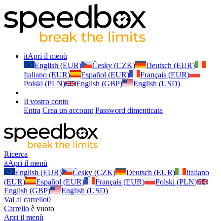
it
Apri il menù
English (EUR)
Česky (CZK)
Deutsch (EUR)
Italiano (EUR)
Español (EUR)
Français (EUR)
Polski (PLN)
English (GBP)
English (USD)
Il vostro conto
Entra
Crea un account
Password dimenticata
Ricerca
it
Apri il menù
English (EUR)
Česky (CZK)
Deutsch (EUR)
Italiano
(EUR)
Español (EUR)
Français (EUR)
Polski (PLN)
English (GBP)
English (USD)
Vai al carrello
0
Carrello
è vuoto
Apri il menù