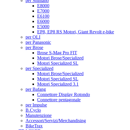
per Shimano
E8000
E7000
E6100
E6000
E5000
EP8, EP8 RS Motori, Giant Revolt e-bike
per OLI
per Panasonic
per Brose
Brose S-Mag Pro FIT
Motori Brose/Specialized
Motori Specialized SL
per Specialized
Motori Brose/Specialized
Motori Specialized SL
Motori Specialized 3.1
per Bafang
Connettore Display Rotondo
Connettore pentagonale
per Impulse
B.Cyclo
Manutenzione
Accessori/Servizi/Merchandising
BikeTrax