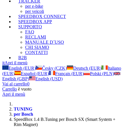
TRACKER
per e-bike
per veicoli
SPEEDBOX CONNECT
SPEEDBOX APP
SUPPORTO
FAQ
RECLAMI
MANUALE D´USO
CHI SIAMO
CONTATTI
B2B
it
Apri il menù
English (EUR)
Česky (CZK)
Deutsch (EUR)
Italiano
(EUR)
Español (EUR)
Français (EUR)
Polski (PLN)
English (GBP)
English (USD)
Vai al carrello
0
Carrello
è vuoto
Apri il menù
TUNING
per Bosch
SpeedBox 1.4 B.Tuning per Bosch SX (Smart System +
Rim Magnet)