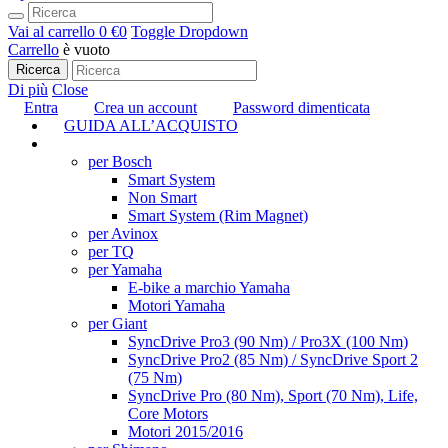
Vai al carrello
0 €
0
Toggle Dropdown
Carrello
è vuoto
Ricerca
Di più
Close
Entra
Crea un account
Password dimenticata
GUIDA ALL’ACQUISTO
TUNING
per Bosch
Smart System
Non Smart
Smart System (Rim Magnet)
per Avinox
per TQ
per Yamaha
E-bike a marchio Yamaha
Motori Yamaha
per Giant
SyncDrive Pro3 (90 Nm) / Pro3X (100 Nm)
SyncDrive Pro2 (85 Nm) / SyncDrive Sport 2
(75 Nm)
SyncDrive Pro (80 Nm), Sport (70 Nm), Life,
Core Motors
Motori 2015/2016