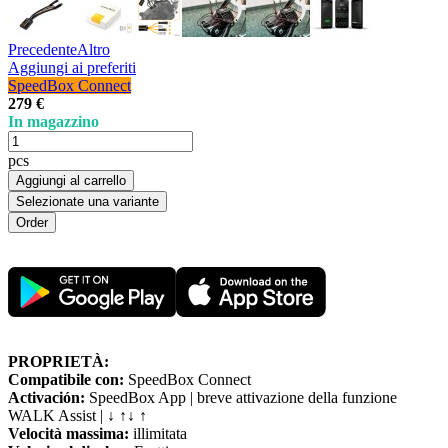
Precedente
Altro
Aggiungi ai preferiti
SpeedBox Connect
279 €
In magazzino
pcs
Aggiungi al carrello
Selezionate una variante
PROPRIETÀ:
Compatibile con:
SpeedBox Connect
Activación:
SpeedBox App | breve attivazione della funzione
WALK Assist | ↓ ↑↓ ↑
Velocità massima:
illimitata