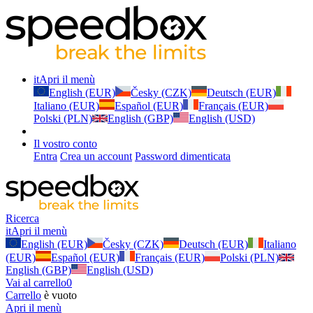
it
Apri il menù
English (EUR)
Česky (CZK)
Deutsch (EUR)
Italiano (EUR)
Español (EUR)
Français (EUR)
Polski (PLN)
English (GBP)
English (USD)
Il vostro conto
Entra
Crea un account
Password dimenticata
Ricerca
it
Apri il menù
English (EUR)
Česky (CZK)
Deutsch (EUR)
Italiano
(EUR)
Español (EUR)
Français (EUR)
Polski (PLN)
English (GBP)
English (USD)
Vai al carrello
0
Carrello
è vuoto
Apri il menù