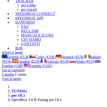
TRACKER
per e-bike
per veicoli
SPEEDBOX CONNECT
SPEEDBOX APP
SUPPORTO
FAQ
RECLAMI
MANUALE D´USO
CHI SIAMO
CONTATTI
B2B
it
Apri il menù
English (EUR)
Česky (CZK)
Deutsch (EUR)
Italiano
(EUR)
Español (EUR)
Français (EUR)
Polski (PLN)
English (GBP)
English (USD)
Vai al carrello
0
Carrello
è vuoto
Apri il menù
TUNING
per OLI
SpeedBox 3.0 B.Tuning per OLI