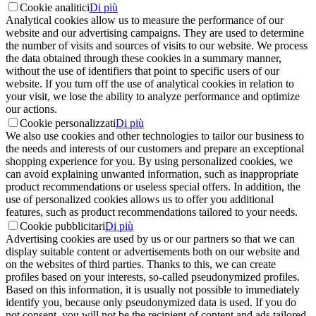
Cookie analitici
Di più
Analytical cookies allow us to measure the performance of our
website and our advertising campaigns. They are used to determine
the number of visits and sources of visits to our website. We process
the data obtained through these cookies in a summary manner,
without the use of identifiers that point to specific users of our
website. If you turn off the use of analytical cookies in relation to
your visit, we lose the ability to analyze performance and optimize
our actions.
Cookie personalizzati
Di più
We also use cookies and other technologies to tailor our business to
the needs and interests of our customers and prepare an exceptional
shopping experience for you. By using personalized cookies, we
can avoid explaining unwanted information, such as inappropriate
product recommendations or useless special offers. In addition, the
use of personalized cookies allows us to offer you additional
features, such as product recommendations tailored to your needs.
Cookie pubblicitari
Di più
Advertising cookies are used by us or our partners so that we can
display suitable content or advertisements both on our website and
on the websites of third parties. Thanks to this, we can create
profiles based on your interests, so-called pseudonymized profiles.
Based on this information, it is usually not possible to immediately
identify you, because only pseudonymized data is used. If you do
not consent, you will not be the recipient of content and ads tailored