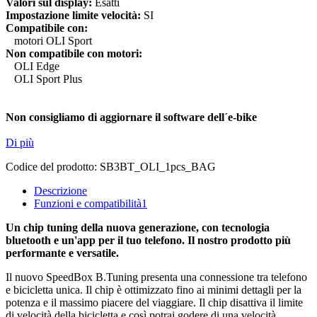
Valori sul display:
Esatti
Impostazione limite velocità:
SI
Compatibile con:
motori OLI Sport
Non compatibile con motori:
OLI Edge
OLI Sport Plus
Non consigliamo di aggiornare il software dell´e-bike
Di più
Codice del prodotto:
SB3BT_OLI_1pcs_BAG
Descrizione
Funzioni e compatibilità
1
Un chip tuning della nuova generazione, con tecnologia
bluetooth e un'app per il tuo telefono. Il nostro prodotto più
performante e versatile.
Il nuovo SpeedBox B.Tuning presenta una connessione tra telefono
e bicicletta unica. Il chip è ottimizzato fino ai minimi dettagli per la
potenza e il massimo piacere del viaggiare. Il chip disattiva il limite
di velocità della bicicletta e così potrai godere di una velocità