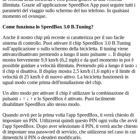
illimitata. Grazie all’applicazione SpeedBox App puoi seguire tutti i
parametri del viaggio sullo schermo del tuo telefono. In qualsiasi
momento ed ovunque.
Come funziona lo SpeedBox 3.0 B.Tuning?
Anche il nostro chip più recente si caratterizza per il suo facile
sistema di controllo. Puoi attivare il chip SpeedBox 3.0 B.Tuning
sull’applicazione o sullo schermo della bicicletta.
Il tuning viene
attivato/disattivato premendo a lungo il tasto pulsante ↓. Il display
mostra brevemente 9,9 km/h (6,2 mph) e da quel momento in poi è
possibile guidare a velocità illimitata. Premendo più a lungo il tasto ↓
il chip si disattiva. Il display mostra 2,5 km/h (1,6 mph) e il limite di
velocità di 25 km/h è di nuovo attivo.
La bicicletta funzionerà in
ugual modo come prima dell'installazione del chip.
Un altro modo per attivare il chip è utilizzare la combinazione di
pulsanti ↓ ↑ ↓ ↑ e lo SpeedBox è attivato. Puoi facilmente
disabilitare SpeedBox allo stesso modo.
Quando avvii per la prima volta l'app SpeedBox, ti verrà chiesto di
impostare un PIN. Utilizzerai quindi questo PIN ogni volta che avvii
l'app SpeedBox. Dopo aver selezionato il PIN, ti verrà anche chiesto
di impostare una password di servizio, che utilizzerai nel caso in cui
dimentichi il PIN o desideri modificarlo.