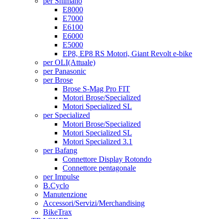
per Shimano
E8000
E7000
E6100
E6000
E5000
EP8, EP8 RS Motori, Giant Revolt e-bike
per OLI
(Attuale)
per Panasonic
per Brose
Brose S-Mag Pro FIT
Motori Brose/Specialized
Motori Specialized SL
per Specialized
Motori Brose/Specialized
Motori Specialized SL
Motori Specialized 3.1
per Bafang
Connettore Display Rotondo
Connettore pentagonale
per Impulse
B.Cyclo
Manutenzione
Accessori/Servizi/Merchandising
BikeTrax