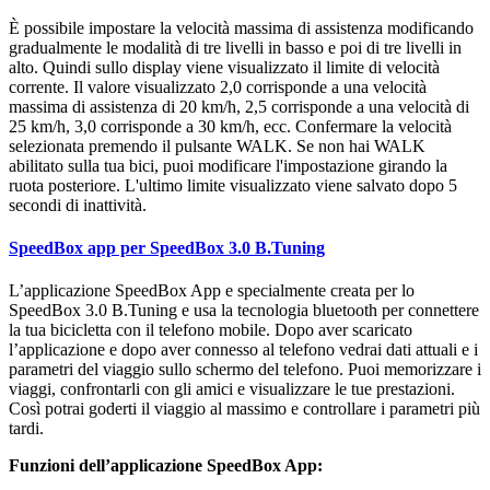
È possibile impostare la velocità massima di assistenza modificando
gradualmente le modalità di tre livelli in basso e poi di tre livelli in
alto. Quindi sullo display viene visualizzato il limite di velocità
corrente. Il valore visualizzato 2,0 corrisponde a una velocità
massima di assistenza di 20 km/h, 2,5 corrisponde a una velocità di
25 km/h, 3,0 corrisponde a 30 km/h, ecc. Confermare la velocità
selezionata premendo il pulsante WALK. Se non hai WALK
abilitato sulla tua bici, puoi modificare l'impostazione girando la
ruota posteriore. L'ultimo limite visualizzato viene salvato dopo 5
secondi di inattività.
SpeedBox app per SpeedBox 3.0 B.Tuning
L’applicazione SpeedBox App e specialmente creata per lo
SpeedBox 3.0 B.Tuning e usa la tecnologia bluetooth per connettere
la tua bicicletta con il telefono mobile. Dopo aver scaricato
l’applicazione e dopo aver connesso al telefono vedrai dati attuali e i
parametri del viaggio sullo schermo del telefono. Puoi memorizzare i
viaggi, confrontarli con gli amici e visualizzare le tue prestazioni.
Così potrai goderti il viaggio al massimo e controllare i parametri più
tardi.
Funzioni dell’applicazione SpeedBox App: