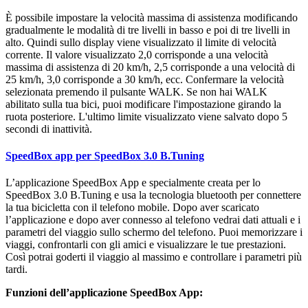
È possibile impostare la velocità massima di assistenza modificando
gradualmente le modalità di tre livelli in basso e poi di tre livelli in
alto. Quindi sullo display viene visualizzato il limite di velocità
corrente. Il valore visualizzato 2,0 corrisponde a una velocità
massima di assistenza di 20 km/h, 2,5 corrisponde a una velocità di
25 km/h, 3,0 corrisponde a 30 km/h, ecc. Confermare la velocità
selezionata premendo il pulsante WALK. Se non hai WALK
abilitato sulla tua bici, puoi modificare l'impostazione girando la
ruota posteriore. L'ultimo limite visualizzato viene salvato dopo 5
secondi di inattività.
SpeedBox app per SpeedBox 3.0 B.Tuning
L’applicazione SpeedBox App e specialmente creata per lo
SpeedBox 3.0 B.Tuning e usa la tecnologia bluetooth per connettere
la tua bicicletta con il telefono mobile. Dopo aver scaricato
l’applicazione e dopo aver connesso al telefono vedrai dati attuali e i
parametri del viaggio sullo schermo del telefono. Puoi memorizzare i
viaggi, confrontarli con gli amici e visualizzare le tue prestazioni.
Così potrai goderti il viaggio al massimo e controllare i parametri più
tardi.
Funzioni dell’applicazione SpeedBox App: