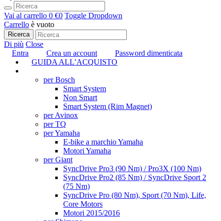
Vai al carrello
0 €
0
Toggle Dropdown
Carrello
è vuoto
Ricerca
Di più
Close
Entra
Crea un account
Password dimenticata
GUIDA ALL’ACQUISTO
TUNING
per Bosch
Smart System
Non Smart
Smart System (Rim Magnet)
per Avinox
per TQ
per Yamaha
E-bike a marchio Yamaha
Motori Yamaha
per Giant
SyncDrive Pro3 (90 Nm) / Pro3X (100 Nm)
SyncDrive Pro2 (85 Nm) / SyncDrive Sport 2
(75 Nm)
SyncDrive Pro (80 Nm), Sport (70 Nm), Life,
Core Motors
Motori 2015/2016