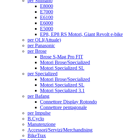
per Shimano
E8000
E7000
E6100
E6000
E5000
EP8, EP8 RS Motori, Giant Revolt e-bike
per OLI
(Attuale)
per Panasonic
per Brose
Brose S-Mag Pro FIT
Motori Brose/Specialized
Motori Specialized SL
per Specialized
Motori Brose/Specialized
Motori Specialized SL
Motori Specialized 3.1
per Bafang
Connettore Display Rotondo
Connettore pentagonale
per Impulse
B.Cyclo
Manutenzione
Accessori/Servizi/Merchandising
BikeTrax