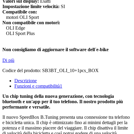
Valori sul display:
Esatti
Impostazione limite velocità:
SI
Compatibile con:
motori OLI Sport
Non compatibile con motori:
OLI Edge
OLI Sport Plus
Non consigliamo di aggiornare il software dell´e-bike
Di più
Codice del prodotto:
SB3BT_OLI_10+1pcs_BOX
Descrizione
Funzioni e compatibilità
1
Un chip tuning della nuova generazione, con tecnologia
bluetooth e un'app per il tuo telefono. Il nostro prodotto più
performante e versatile.
Il nuovo SpeedBox B.Tuning presenta una connessione tra telefono
e bicicletta unica. Il chip è ottimizzato fino ai minimi dettagli per la
potenza e il massimo piacere del viaggiare. Il chip disattiva il limite
di velocità della bicicletta e così potrai godere di una velocità