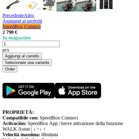
Precedente
Altro
Aggiungi ai preferiti
SpeedBox Connect
2 790 €
In magazzino
pcs
Aggiungi al carrello
Selezionate una variante
PROPRIETÀ:
Compatibile con:
SpeedBox Connect
Activación:
SpeedBox App | breve attivazione della funzione
WALK Assist | ↓ ↑↓ ↑
Velocità massima:
illimitata