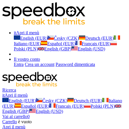
it
Apri il menù
English (EUR)
Česky (CZK)
Deutsch (EUR)
Italiano (EUR)
Español (EUR)
Français (EUR)
Polski (PLN)
English (GBP)
English (USD)
Il vostro conto
Entra
Crea un account
Password dimenticata
Ricerca
it
Apri il menù
English (EUR)
Česky (CZK)
Deutsch (EUR)
Italiano
(EUR)
Español (EUR)
Français (EUR)
Polski (PLN)
English (GBP)
English (USD)
Vai al carrello
0
Carrello
è vuoto
Apri il menù