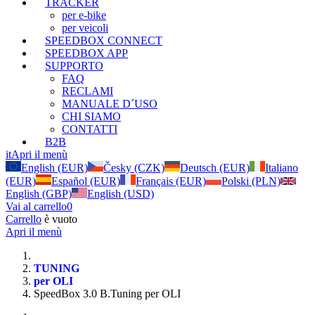
TRACKER
per e-bike
per veicoli
SPEEDBOX CONNECT
SPEEDBOX APP
SUPPORTO
FAQ
RECLAMI
MANUALE D´USO
CHI SIAMO
CONTATTI
B2B
it
Apri il menù
English (EUR)
Česky (CZK)
Deutsch (EUR)
Italiano
(EUR)
Español (EUR)
Français (EUR)
Polski (PLN)
English (GBP)
English (USD)
Vai al carrello
0
Carrello
è vuoto
Apri il menù
TUNING
per OLI
SpeedBox 3.0 B.Tuning per OLI