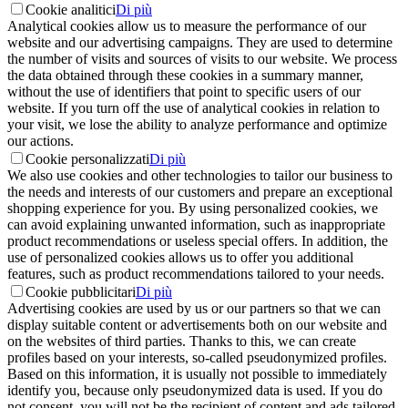
Cookie analitici
Di più
Analytical cookies allow us to measure the performance of our
website and our advertising campaigns. They are used to determine
the number of visits and sources of visits to our website. We process
the data obtained through these cookies in a summary manner,
without the use of identifiers that point to specific users of our
website. If you turn off the use of analytical cookies in relation to
your visit, we lose the ability to analyze performance and optimize
our actions.
Cookie personalizzati
Di più
We also use cookies and other technologies to tailor our business to
the needs and interests of our customers and prepare an exceptional
shopping experience for you. By using personalized cookies, we
can avoid explaining unwanted information, such as inappropriate
product recommendations or useless special offers. In addition, the
use of personalized cookies allows us to offer you additional
features, such as product recommendations tailored to your needs.
Cookie pubblicitari
Di più
Advertising cookies are used by us or our partners so that we can
display suitable content or advertisements both on our website and
on the websites of third parties. Thanks to this, we can create
profiles based on your interests, so-called pseudonymized profiles.
Based on this information, it is usually not possible to immediately
identify you, because only pseudonymized data is used. If you do
not consent, you will not be the recipient of content and ads tailored