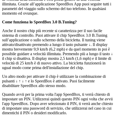
illimitata. Grazie all’applicazione SpeedBox App puoi seguire tutti i
parametri del viaggio sullo schermo del tuo telefono. In qualsiasi
momento ed ovunque.
Come funziona lo SpeedBox 3.0 B.Tuning?
Anche il nostro chip più recente si caratterizza per il suo facile
sistema di controllo. Puoi attivare il chip SpeedBox 3.0 B.Tuning
sull’applicazione o sullo schermo della bicicletta.
Il tuning viene
attivato/disattivato premendo a lungo il tasto pulsante ↓. Il display
mostra brevemente 9,9 km/h (6,2 mph) e da quel momento in poi è
possibile guidare a velocità illimitata. Premendo più a lungo il tasto ↓
il chip si disattiva. Il display mostra 2,5 km/h (1,6 mph) e il limite di
velocità di 25 km/h è di nuovo attivo.
La bicicletta funzionerà in
ugual modo come prima dell'installazione del chip.
Un altro modo per attivare il chip è utilizzare la combinazione di
pulsanti ↓ ↑ ↓ ↑ e lo SpeedBox è attivato. Puoi facilmente
disabilitare SpeedBox allo stesso modo.
Quando avvii per la prima volta l'app SpeedBox, ti verrà chiesto di
impostare un PIN. Utilizzerai quindi questo PIN ogni volta che avvii
l'app SpeedBox. Dopo aver selezionato il PIN, ti verrà anche chiesto
di impostare una password di servizio, che utilizzerai nel caso in cui
dimentichi il PIN o desideri modificarlo.