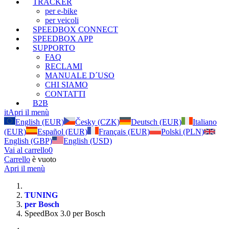
TRACKER
per e-bike
per veicoli
SPEEDBOX CONNECT
SPEEDBOX APP
SUPPORTO
FAQ
RECLAMI
MANUALE D´USO
CHI SIAMO
CONTATTI
B2B
it
Apri il menù
English (EUR)
Česky (CZK)
Deutsch (EUR)
Italiano
(EUR)
Español (EUR)
Français (EUR)
Polski (PLN)
English (GBP)
English (USD)
Vai al carrello
0
Carrello
è vuoto
Apri il menù
TUNING
per Bosch
SpeedBox 3.0 per Bosch