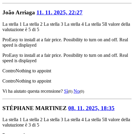
João Arriaga
11. 11. 2025, 22:27
La stella 1
La stella 2
La stella 3
La stella 4
La stella 5
Il valore della
valutazione è 5 di 5
Pro
Easy to install at a fair price. Possibility to turn on and off. Real
speed is displayed
Pro
Easy to install at a fair price. Possibility to turn on and off. Real
speed is displayed
Contro
Nothing to appoint
Contro
Nothing to appoint
Vi ha aiutato questa recensione?
Sì
No
(0)
(0)
STÉPHANE MARTINEZ
08. 11. 2025, 18:35
La stella 1
La stella 2
La stella 3
La stella 4
La stella 5
Il valore della
valutazione è 3 di 5