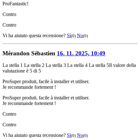
Pro
Fantastic!
Contro
Contro
Vi ha aiutato questa recensione?
Sì
No
(0)
(0)
Mérandon Sébastien
16. 11. 2025, 10:49
La stella 1
La stella 2
La stella 3
La stella 4
La stella 5
Il valore della
valutazione è 5 di 5
Pro
Super produit, facile à installer et utiliser.
Je recommande fortement !
Pro
Super produit, facile à installer et utiliser.
Je recommande fortement !
Contro
Contro
Vi ha aiutato questa recensione?
Sì
No
(0)
(0)