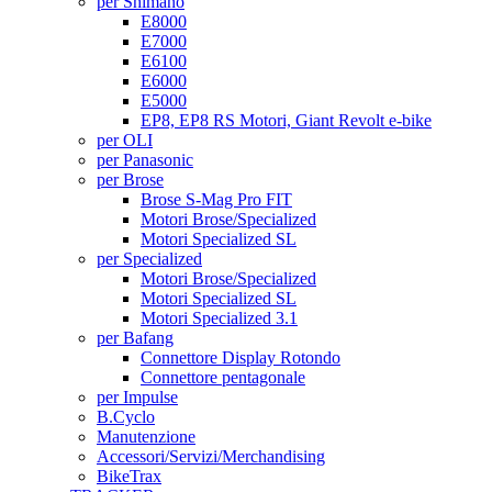
per Shimano
E8000
E7000
E6100
E6000
E5000
EP8, EP8 RS Motori, Giant Revolt e-bike
per OLI
per Panasonic
per Brose
Brose S-Mag Pro FIT
Motori Brose/Specialized
Motori Specialized SL
per Specialized
Motori Brose/Specialized
Motori Specialized SL
Motori Specialized 3.1
per Bafang
Connettore Display Rotondo
Connettore pentagonale
per Impulse
B.Cyclo
Manutenzione
Accessori/Servizi/Merchandising
BikeTrax