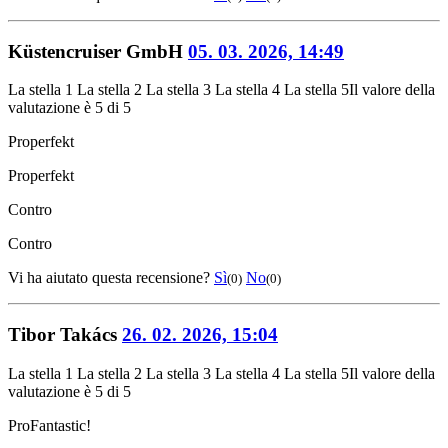
Küstencruiser GmbH
05. 03. 2026, 14:49
La stella 1
La stella 2
La stella 3
La stella 4
La stella 5
Il valore della
valutazione è 5 di 5
Pro
perfekt
Pro
perfekt
Contro
Contro
Vi ha aiutato questa recensione?
Sì
No
(0)
(0)
Tibor Takács
26. 02. 2026, 15:04
La stella 1
La stella 2
La stella 3
La stella 4
La stella 5
Il valore della
valutazione è 5 di 5
Pro
Fantastic!