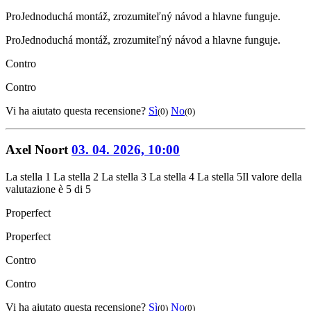
Pro
Jednoduchá montáž, zrozumiteľný návod a hlavne funguje.
Pro
Jednoduchá montáž, zrozumiteľný návod a hlavne funguje.
Contro
Contro
Vi ha aiutato questa recensione?
Sì
No
(0)
(0)
Axel Noort
03. 04. 2026, 10:00
La stella 1
La stella 2
La stella 3
La stella 4
La stella 5
Il valore della
valutazione è 5 di 5
Pro
perfect
Pro
perfect
Contro
Contro
Vi ha aiutato questa recensione?
Sì
No
(0)
(0)