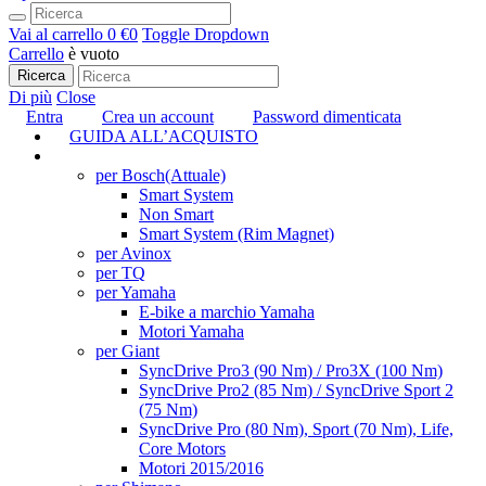
Vai al carrello
0 €
0
Toggle Dropdown
Carrello
è vuoto
Ricerca
Di più
Close
Entra
Crea un account
Password dimenticata
GUIDA ALL’ACQUISTO
TUNING
per Bosch
(Attuale)
Smart System
Non Smart
Smart System (Rim Magnet)
per Avinox
per TQ
per Yamaha
E-bike a marchio Yamaha
Motori Yamaha
per Giant
SyncDrive Pro3 (90 Nm) / Pro3X (100 Nm)
SyncDrive Pro2 (85 Nm) / SyncDrive Sport 2
(75 Nm)
SyncDrive Pro (80 Nm), Sport (70 Nm), Life,
Core Motors
Motori 2015/2016