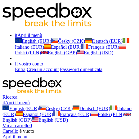
it
Apri il menù
English (EUR)
Česky (CZK)
Deutsch (EUR)
Italiano (EUR)
Español (EUR)
Français (EUR)
Polski (PLN)
English (GBP)
English (USD)
Il vostro conto
Entra
Crea un account
Password dimenticata
Ricerca
it
Apri il menù
English (EUR)
Česky (CZK)
Deutsch (EUR)
Italiano
(EUR)
Español (EUR)
Français (EUR)
Polski (PLN)
English (GBP)
English (USD)
Vai al carrello
0
Carrello
è vuoto
Apri il menù