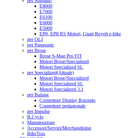
per Shimano
E8000
E7000
E6100
E6000
E5000
EP8, EP8 RS Motori, Giant Revolt e-bike
per OLI
per Panasonic
per Brose
Brose S-Mag Pro FIT
Motori Brose/Specialized
Motori Specialized SL
per Specialized
(Attuale)
Motori Brose/Specialized
Motori Specialized SL
Motori Specialized 3.1
per Bafang
Connettore Display Rotondo
Connettore pentagonale
per Impulse
B.Cyclo
Manutenzione
Accessori/Servizi/Merchandising
BikeTrax