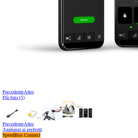
Precedente
Altro
Più foto (5)
Precedente
Altro
Aggiungi ai preferiti
SpeedBox Connect