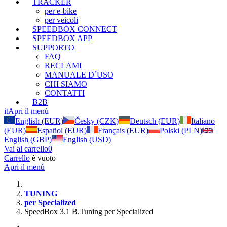
TRACKER
per e-bike
per veicoli
SPEEDBOX CONNECT
SPEEDBOX APP
SUPPORTO
FAQ
RECLAMI
MANUALE D´USO
CHI SIAMO
CONTATTI
B2B
it
Apri il menù
English (EUR)
Česky (CZK)
Deutsch (EUR)
Italiano
(EUR)
Español (EUR)
Français (EUR)
Polski (PLN)
English (GBP)
English (USD)
Vai al carrello
0
Carrello
è vuoto
Apri il menù
TUNING
per Specialized
SpeedBox 3.1 B.Tuning per Specialized