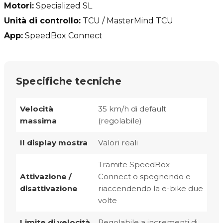
Motori:
Specialized SL
Unità di controllo:
TCU / MasterMind TCU
App:
SpeedBox Connect
Specifiche tecniche
Velocità
35 km/h di default
massima
(regolabile)
Il display mostra
Valori reali
Tramite SpeedBox
Attivazione /
Connect o spegnendo e
disattivazione
riaccendendo la e-bike due
volte
Limite di velocità
Regolabile a incrementi di