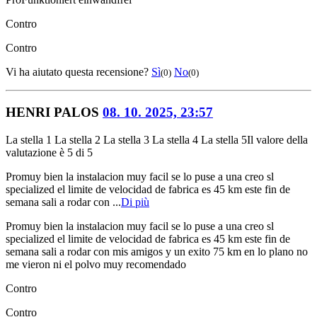
Contro
Contro
Vi ha aiutato questa recensione?
Sì
No
(0)
(0)
HENRI PALOS
08. 10. 2025, 23:57
La stella 1
La stella 2
La stella 3
La stella 4
La stella 5
Il valore della
valutazione è 5 di 5
Pro
muy bien la instalacion muy facil se lo puse a una creo sl
specialized el limite de velocidad de fabrica es 45 km este fin de
semana sali a rodar con ...
Di più
Pro
muy bien la instalacion muy facil se lo puse a una creo sl
specialized el limite de velocidad de fabrica es 45 km este fin de
semana sali a rodar con mis amigos y un exito 75 km en lo plano no
me vieron ni el polvo muy recomendado
Contro
Contro