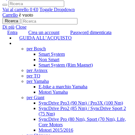
Vai al carrello
0 €
0
Toggle Dropdown
Carrello
è vuoto
Ricerca
Di più
Close
Entra
Crea un account
Password dimenticata
GUIDA ALL’ACQUISTO
TUNING
per Bosch
Smart System
Non Smart
Smart System (Rim Magnet)
per Avinox
per TQ
per Yamaha
E-bike a marchio Yamaha
Motori Yamaha
per Giant
SyncDrive Pro3 (90 Nm) / Pro3X (100 Nm)
SyncDrive Pro2 (85 Nm) / SyncDrive Sport 2
(75 Nm)
SyncDrive Pro (80 Nm), Sport (70 Nm), Life,
Core Motors
Motori 2015/2016