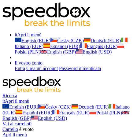
it
Apri il menù
English (EUR)
Česky (CZK)
Deutsch (EUR)
Italiano (EUR)
Español (EUR)
Français (EUR)
Polski (PLN)
English (GBP)
English (USD)
Il vostro conto
Entra
Crea un account
Password dimenticata
Ricerca
it
Apri il menù
English (EUR)
Česky (CZK)
Deutsch (EUR)
Italiano
(EUR)
Español (EUR)
Français (EUR)
Polski (PLN)
English (GBP)
English (USD)
Vai al carrello
0
Carrello
è vuoto
Apri il menù