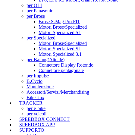
per OLI
per Panasonic
per Brose
Brose S-Mag Pro FIT
Motori Brose/Specialized
Motori Specialized SL
per Specialized
Motori Brose/Specialized
Motori Specialized SL
Motori Specialized 3.1
per Bafang
(Attuale)
Connettore Display Rotondo
Connettore pentagonale
per Impulse
B.Cyclo
Manutenzione
Accessori/Servizi/Merchandising
BikeTrax
TRACKER
per e-bike
per veicoli
SPEEDBOX CONNECT
SPEEDBOX APP
SUPPORTO