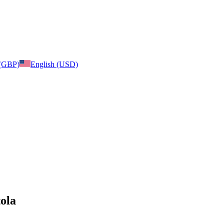
 (GBP)
English (USD)
tola