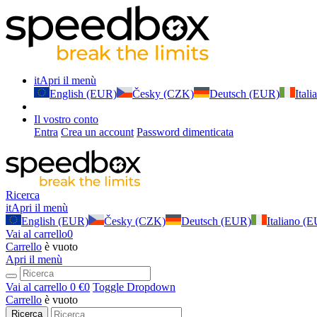
it
Apri il menù
English (EUR)
Česky (CZK)
Deutsch (EUR)
Ital
Il vostro conto
Entra
Crea un account
Password dimenticata
Ricerca
it
Apri il menù
English (EUR)
Česky (CZK)
Deutsch (EUR)
Italiano (
Vai al carrello
0
Carrello
è vuoto
Apri il menù
Vai al carrello
0 €
0
Toggle Dropdown
Carrello
è vuoto
Ricerca