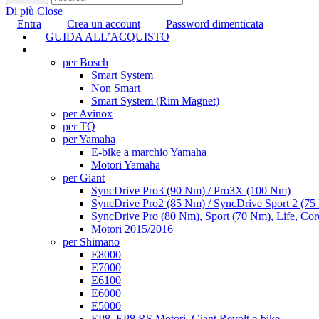
Di più
Close
Entra
Crea un account
Password dimenticata
GUIDA ALL’ACQUISTO
TUNING
per Bosch
Smart System
Non Smart
Smart System (Rim Magnet)
per Avinox
per TQ
per Yamaha
E-bike a marchio Yamaha
Motori Yamaha
per Giant
SyncDrive Pro3 (90 Nm) / Pro3X (100 Nm)
SyncDrive Pro2 (85 Nm) / SyncDrive Sport 2 (7
SyncDrive Pro (80 Nm), Sport (70 Nm), Life, Cor
Motori 2015/2016
per Shimano
E8000
E7000
E6100
E6000
E5000
EP8, EP8 RS Motori, Giant Revolt e-bike