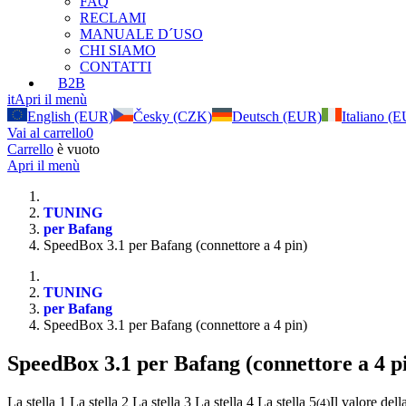
FAQ
RECLAMI
MANUALE D´USO
CHI SIAMO
CONTATTI
B2B
it
Apri il menù
English (EUR)
Česky (CZK)
Deutsch (EUR)
Italiano (
Vai al carrello
0
Carrello
è vuoto
Apri il menù
TUNING
per Bafang
SpeedBox 3.1 per Bafang (connettore a 4 pin)
TUNING
per Bafang
SpeedBox 3.1 per Bafang (connettore a 4 pin)
SpeedBox 3.1 per Bafang (connettore a 4 p
La stella 1
La stella 2
La stella 3
La stella 4
La stella 5
Il valore dell
(
4
)