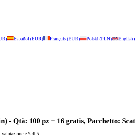
EUR)
Español (EUR)
Français (EUR)
Polski (PLN)
English
in)
- Qtà: 100 pz + 16 gratis, Pacchetto: Sca
a valutazione è 5 di 5