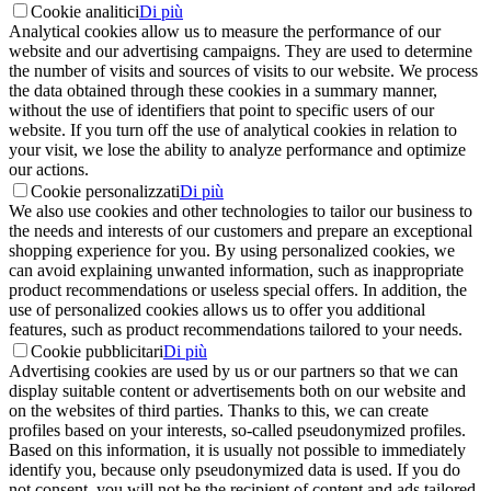
Cookie analitici
Di più
Analytical cookies allow us to measure the performance of our
website and our advertising campaigns. They are used to determine
the number of visits and sources of visits to our website. We process
the data obtained through these cookies in a summary manner,
without the use of identifiers that point to specific users of our
website. If you turn off the use of analytical cookies in relation to
your visit, we lose the ability to analyze performance and optimize
our actions.
Cookie personalizzati
Di più
We also use cookies and other technologies to tailor our business to
the needs and interests of our customers and prepare an exceptional
shopping experience for you. By using personalized cookies, we
can avoid explaining unwanted information, such as inappropriate
product recommendations or useless special offers. In addition, the
use of personalized cookies allows us to offer you additional
features, such as product recommendations tailored to your needs.
Cookie pubblicitari
Di più
Advertising cookies are used by us or our partners so that we can
display suitable content or advertisements both on our website and
on the websites of third parties. Thanks to this, we can create
profiles based on your interests, so-called pseudonymized profiles.
Based on this information, it is usually not possible to immediately
identify you, because only pseudonymized data is used. If you do
not consent, you will not be the recipient of content and ads tailored