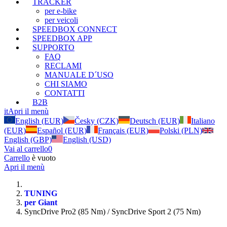
TRACKER
per e-bike
per veicoli
SPEEDBOX CONNECT
SPEEDBOX APP
SUPPORTO
FAQ
RECLAMI
MANUALE D´USO
CHI SIAMO
CONTATTI
B2B
it
Apri il menù
English (EUR)
Česky (CZK)
Deutsch (EUR)
Italiano
(EUR)
Español (EUR)
Français (EUR)
Polski (PLN)
English (GBP)
English (USD)
Vai al carrello
0
Carrello
è vuoto
Apri il menù
TUNING
per Giant
SyncDrive Pro2 (85 Nm) / SyncDrive Sport 2 (75 Nm)