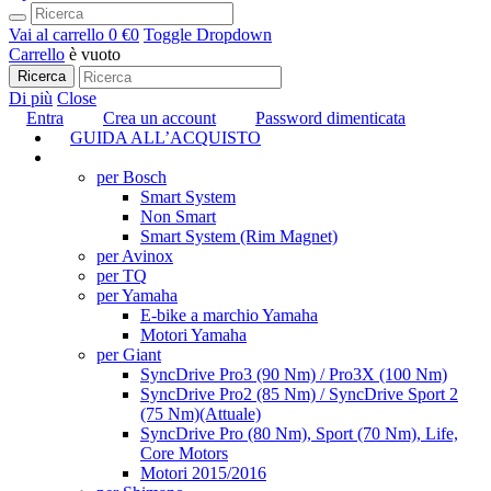
Vai al carrello
0 €
0
Toggle Dropdown
Carrello
è vuoto
Ricerca
Di più
Close
Entra
Crea un account
Password dimenticata
GUIDA ALL’ACQUISTO
TUNING
per Bosch
Smart System
Non Smart
Smart System (Rim Magnet)
per Avinox
per TQ
per Yamaha
E-bike a marchio Yamaha
Motori Yamaha
per Giant
SyncDrive Pro3 (90 Nm) / Pro3X (100 Nm)
SyncDrive Pro2 (85 Nm) / SyncDrive Sport 2
(75 Nm)
(Attuale)
SyncDrive Pro (80 Nm), Sport (70 Nm), Life,
Core Motors
Motori 2015/2016