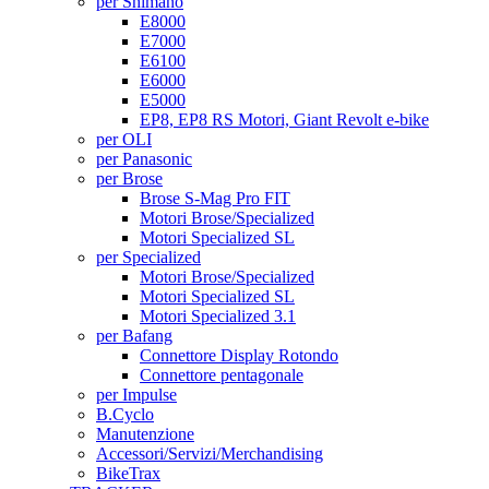
per Shimano
E8000
E7000
E6100
E6000
E5000
EP8, EP8 RS Motori, Giant Revolt e-bike
per OLI
per Panasonic
per Brose
Brose S-Mag Pro FIT
Motori Brose/Specialized
Motori Specialized SL
per Specialized
Motori Brose/Specialized
Motori Specialized SL
Motori Specialized 3.1
per Bafang
Connettore Display Rotondo
Connettore pentagonale
per Impulse
B.Cyclo
Manutenzione
Accessori/Servizi/Merchandising
BikeTrax