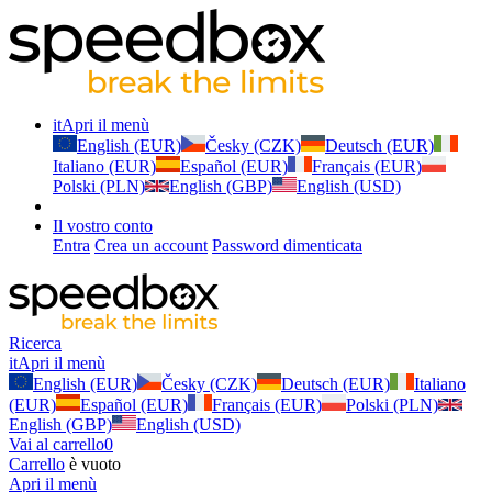
it
Apri il menù
English (EUR)
Česky (CZK)
Deutsch (EUR)
Italiano (EUR)
Español (EUR)
Français (EUR)
Polski (PLN)
English (GBP)
English (USD)
Il vostro conto
Entra
Crea un account
Password dimenticata
Ricerca
it
Apri il menù
English (EUR)
Česky (CZK)
Deutsch (EUR)
Italiano
(EUR)
Español (EUR)
Français (EUR)
Polski (PLN)
English (GBP)
English (USD)
Vai al carrello
0
Carrello
è vuoto
Apri il menù