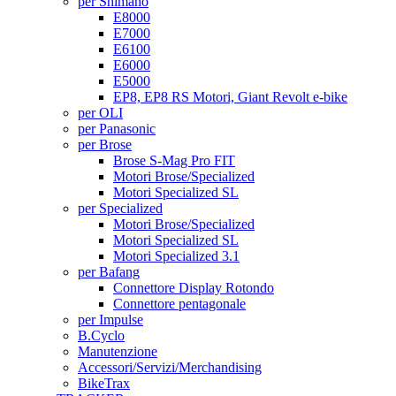
per Shimano
E8000
E7000
E6100
E6000
E5000
EP8, EP8 RS Motori, Giant Revolt e-bike
per OLI
per Panasonic
per Brose
Brose S-Mag Pro FIT
Motori Brose/Specialized
Motori Specialized SL
per Specialized
Motori Brose/Specialized
Motori Specialized SL
Motori Specialized 3.1
per Bafang
Connettore Display Rotondo
Connettore pentagonale
per Impulse
B.Cyclo
Manutenzione
Accessori/Servizi/Merchandising
BikeTrax