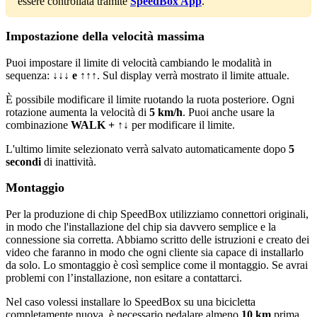
essere controllata tramite
SpeedBox App
.
Impostazione della velocità massima
Puoi impostare il limite di velocità cambiando le modalità in
sequenza:
↓↓↓ e ↑↑↑
. Sul display verrà mostrato il limite attuale.
È possibile modificare il limite ruotando la ruota posteriore. Ogni
rotazione aumenta la velocità di
5 km/h
. Puoi anche usare la
combinazione
WALK + ↑↓
per modificare il limite.
L'ultimo limite selezionato verrà salvato automaticamente dopo
5
secondi
di inattività.
Montaggio
Per la produzione di chip SpeedBox utilizziamo connettori originali,
in modo che l'installazione del chip sia davvero semplice e la
connessione sia corretta. Abbiamo scritto delle istruzioni e creato dei
video che faranno in modo che ogni cliente sia capace di installarlo
da solo. Lo smontaggio è così semplice come il montaggio. Se avrai
problemi con l’installazione, non esitare a contattarci.
Nel caso volessi installare lo SpeedBox su una bicicletta
completamente nuova, è necessario pedalare almeno
10 km
prima