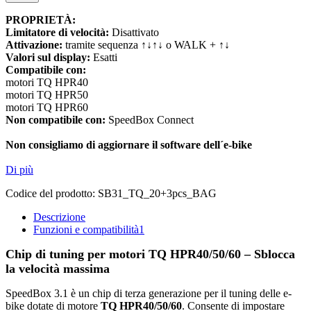
PROPRIETÀ:
Limitatore di velocità:
Disattivato
Attivazione:
tramite sequenza ↑↓↑↓ o WALK + ↑↓
Valori sul display:
Esatti
Compatibile con:
motori TQ HPR40
motori TQ HPR50
motori TQ HPR60
Non compatibile con:
SpeedBox Connect
Non consigliamo di aggiornare il software dell´e-bike
Di più
Codice del prodotto:
SB31_TQ_20+3pcs_BAG
Descrizione
Funzioni e compatibilità
1
Chip di tuning per motori TQ HPR40/50/60 – Sblocca
la velocità massima
SpeedBox 3.1 è un chip di terza generazione per il tuning delle e-
bike dotate di motore
TQ HPR40/50/60
. Consente di impostare