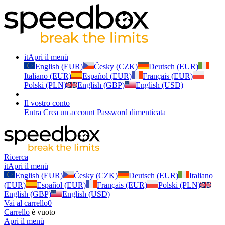
it
Apri il menù
English (EUR)
Česky (CZK)
Deutsch (EUR)
Italiano (EUR)
Español (EUR)
Français (EUR)
Polski (PLN)
English (GBP)
English (USD)
Il vostro conto
Entra
Crea un account
Password dimenticata
Ricerca
it
Apri il menù
English (EUR)
Česky (CZK)
Deutsch (EUR)
Italiano
(EUR)
Español (EUR)
Français (EUR)
Polski (PLN)
English (GBP)
English (USD)
Vai al carrello
0
Carrello
è vuoto
Apri il menù