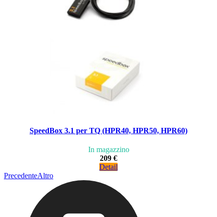
SpeedBox 3.1 per TQ (HPR40, HPR50, HPR60)
In magazzino
209 €
Detail
Precedente
Altro