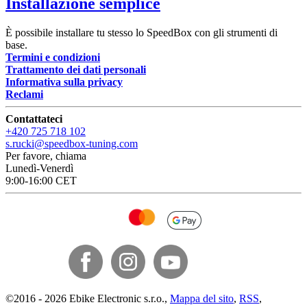
Installazione semplice
È possibile installare tu stesso lo SpeedBox con gli strumenti di
base.
Termini e condizioni
Trattamento dei dati personali
Informativa sulla privacy
Reclami
Contattateci
+420 725 718 102
s.rucki@speedbox-tuning.com
Per favore, chiama
Lunedì-Venerdì
9:00-16:00 CET
©
2016 -
2026
Ebike Electronic s.r.o.
,
Mappa del sito
,
RSS
,