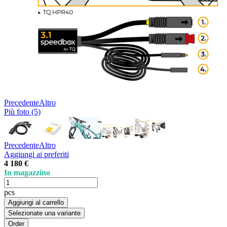
Precedente
Altro
Più foto (5)
Precedente
Altro
Aggiungi ai preferiti
4 180 €
In magazzino
pcs
Aggiungi al carrello
Selezionate una variante