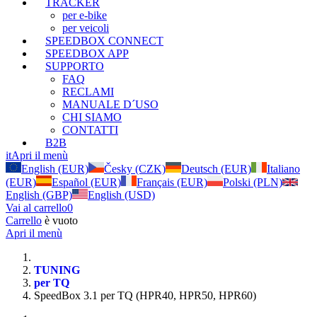
TRACKER
per e-bike
per veicoli
SPEEDBOX CONNECT
SPEEDBOX APP
SUPPORTO
FAQ
RECLAMI
MANUALE D´USO
CHI SIAMO
CONTATTI
B2B
it
Apri il menù
English (EUR)
Česky (CZK)
Deutsch (EUR)
Italiano
(EUR)
Español (EUR)
Français (EUR)
Polski (PLN)
English (GBP)
English (USD)
Vai al carrello
0
Carrello
è vuoto
Apri il menù
TUNING
per TQ
SpeedBox 3.1 per TQ (HPR40, HPR50, HPR60)