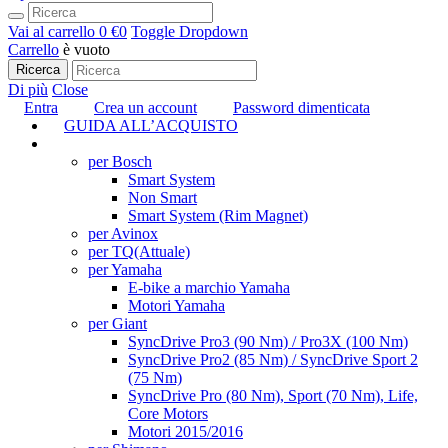
Vai al carrello
0 €
0
Toggle Dropdown
Carrello
è vuoto
Ricerca
Di più
Close
Entra
Crea un account
Password dimenticata
GUIDA ALL’ACQUISTO
TUNING
per Bosch
Smart System
Non Smart
Smart System (Rim Magnet)
per Avinox
per TQ
(Attuale)
per Yamaha
E-bike a marchio Yamaha
Motori Yamaha
per Giant
SyncDrive Pro3 (90 Nm) / Pro3X (100 Nm)
SyncDrive Pro2 (85 Nm) / SyncDrive Sport 2
(75 Nm)
SyncDrive Pro (80 Nm), Sport (70 Nm), Life,
Core Motors
Motori 2015/2016