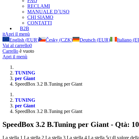
FAQ
RECLAMI
MANUALE D´USO
CHI SIAMO
CONTATTI
B2B
it
Apri il menù
English (EUR)
Česky (CZK)
Deutsch (EUR)
Italiano (
Vai al carrello
0
Carrello
è vuoto
Apri il menù
TUNING
per Giant
SpeedBox 3.2 B.Tuning per Giant
TUNING
per Giant
SpeedBox 3.2 B.Tuning per Giant
SpeedBox 3.2 B.Tuning per Giant
- Qtà: 10
La stella 1
La stella 2
La stella 3
La stella 4
La stella 5
Il valore dell
(
1
)