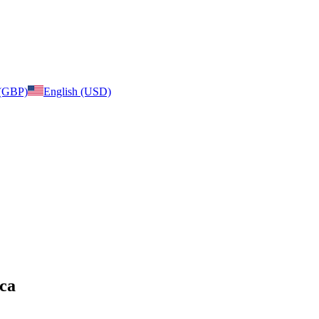
 (GBP)
English (USD)
ica