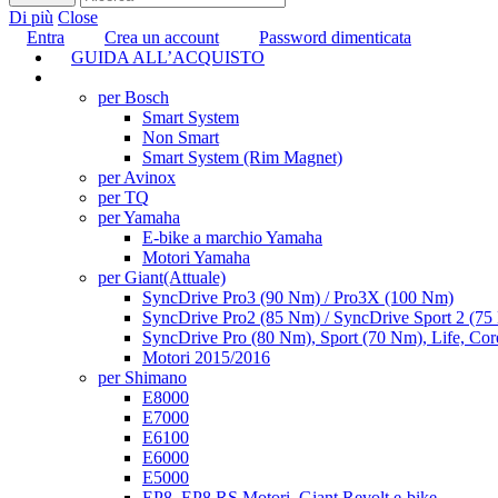
Di più
Close
Entra
Crea un account
Password dimenticata
GUIDA ALL’ACQUISTO
TUNING
per Bosch
Smart System
Non Smart
Smart System (Rim Magnet)
per Avinox
per TQ
per Yamaha
E-bike a marchio Yamaha
Motori Yamaha
per Giant
(Attuale)
SyncDrive Pro3 (90 Nm) / Pro3X (100 Nm)
SyncDrive Pro2 (85 Nm) / SyncDrive Sport 2 (7
SyncDrive Pro (80 Nm), Sport (70 Nm), Life, Cor
Motori 2015/2016
per Shimano
E8000
E7000
E6100
E6000
E5000
EP8, EP8 RS Motori, Giant Revolt e-bike