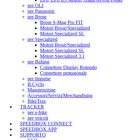
per OLI
per Panasonic
per Brose
Brose S-Mag Pro FIT
Motori Brose/Specialized
Motori Specialized SL
per Specialized
Motori Brose/Specialized
Motori Specialized SL
Motori Specialized 3.1
per Bafang
Connettore Display Rotondo
Connettore pentagonale
per Impulse
B.Cyclo
Manutenzione
Accessori/Servizi/Merchandising
BikeTrax
TRACKER
per e-bike
per veicoli
SPEEDBOX CONNECT
SPEEDBOX APP
SUPPORTO