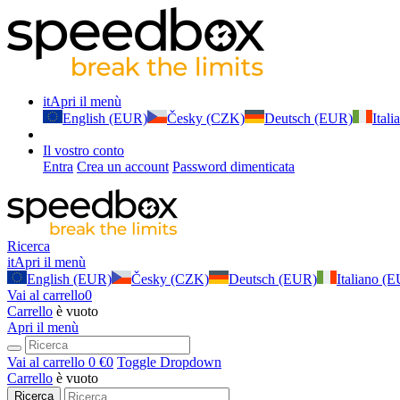
it
Apri il menù
English (EUR)
Česky (CZK)
Deutsch (EUR)
Ital
Il vostro conto
Entra
Crea un account
Password dimenticata
Ricerca
it
Apri il menù
English (EUR)
Česky (CZK)
Deutsch (EUR)
Italiano (
Vai al carrello
0
Carrello
è vuoto
Apri il menù
Vai al carrello
0 €
0
Toggle Dropdown
Carrello
è vuoto
Ricerca