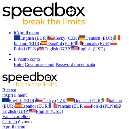
it
Apri il menù
English (EUR)
Česky (CZK)
Deutsch (EUR)
Italiano (EUR)
Español (EUR)
Français (EUR)
Polski (PLN)
English (GBP)
English (USD)
Il vostro conto
Entra
Crea un account
Password dimenticata
Ricerca
it
Apri il menù
English (EUR)
Česky (CZK)
Deutsch (EUR)
Italiano
(EUR)
Español (EUR)
Français (EUR)
Polski (PLN)
English (GBP)
English (USD)
Vai al carrello
0
Carrello
è vuoto
Apri il menù