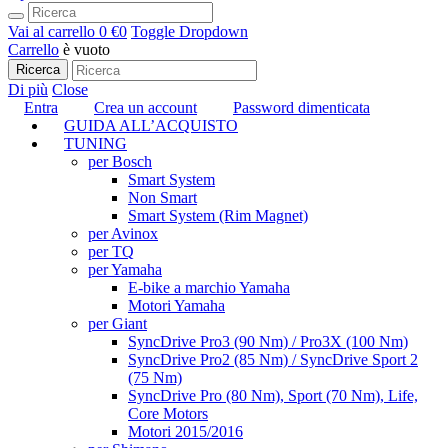
Vai al carrello
0 €
0
Toggle Dropdown
Carrello
è vuoto
Ricerca
Di più
Close
Entra
Crea un account
Password dimenticata
GUIDA ALL’ACQUISTO
TUNING
per Bosch
Smart System
Non Smart
Smart System (Rim Magnet)
per Avinox
per TQ
per Yamaha
E-bike a marchio Yamaha
Motori Yamaha
per Giant
SyncDrive Pro3 (90 Nm) / Pro3X (100 Nm)
SyncDrive Pro2 (85 Nm) / SyncDrive Sport 2
(75 Nm)
SyncDrive Pro (80 Nm), Sport (70 Nm), Life,
Core Motors
Motori 2015/2016