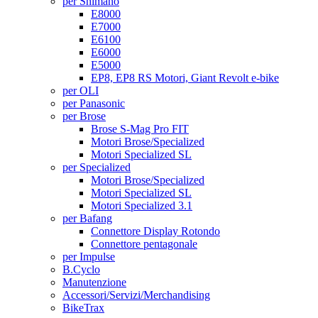
per Shimano
E8000
E7000
E6100
E6000
E5000
EP8, EP8 RS Motori, Giant Revolt e-bike
per OLI
per Panasonic
per Brose
Brose S-Mag Pro FIT
Motori Brose/Specialized
Motori Specialized SL
per Specialized
Motori Brose/Specialized
Motori Specialized SL
Motori Specialized 3.1
per Bafang
Connettore Display Rotondo
Connettore pentagonale
per Impulse
B.Cyclo
Manutenzione
Accessori/Servizi/Merchandising
BikeTrax