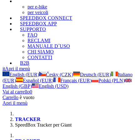
TRACKER
(Attuale)
per e-bike
per veicoli
SPEEDBOX CONNECT
SPEEDBOX APP
SUPPORTO
FAQ
RECLAMI
MANUALE D´USO
CHI SIAMO
CONTATTI
B2B
it
Apri il menù
English (EUR)
Česky (CZK)
Deutsch (EUR)
Italiano
(EUR)
Español (EUR)
Français (EUR)
Polski (PLN)
English (GBP)
English (USD)
Vai al carrello
0
Carrello
è vuoto
Apri il menù
TRACKER
SpeedBox Tracker per Giant