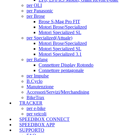
per OLI
per Panasonic
per Brose
Brose S-Mag Pro FIT
Motori Brose/Specialized
Motori Specialized SL
per Specialized
(Attuale)
Motori Brose/Specialized
Motori Specialized SL
Motori Specialized 3.1
per Bafang
Connettore Display Rotondo
Connettore pentagonale
per Impulse
B.Cyclo
Manutenzione
Accessori/Servizi/Merchandising
BikeTrax
TRACKER
per e-bike
per veicoli
SPEEDBOX CONNECT
SPEEDBOX APP
SUPPORTO