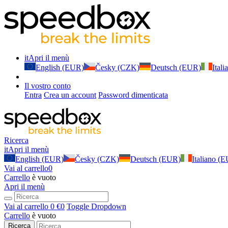
it
Apri il menù
English (EUR)
Česky (CZK)
Deutsch (EUR)
Ital
Il vostro conto
Entra
Crea un account
Password dimenticata
Ricerca
it
Apri il menù
English (EUR)
Česky (CZK)
Deutsch (EUR)
Italiano (
Vai al carrello
0
Carrello
è vuoto
Apri il menù
Vai al carrello
0 €
0
Toggle Dropdown
Carrello
è vuoto
Ricerca