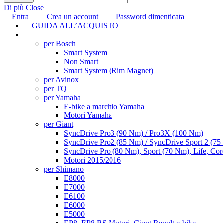
Di più
Close
Entra
Crea un account
Password dimenticata
GUIDA ALL’ACQUISTO
TUNING
per Bosch
Smart System
Non Smart
Smart System (Rim Magnet)
per Avinox
per TQ
per Yamaha
E-bike a marchio Yamaha
Motori Yamaha
per Giant
SyncDrive Pro3 (90 Nm) / Pro3X (100 Nm)
SyncDrive Pro2 (85 Nm) / SyncDrive Sport 2 (7
SyncDrive Pro (80 Nm), Sport (70 Nm), Life, Cor
Motori 2015/2016
per Shimano
E8000
E7000
E6100
E6000
E5000
EP8, EP8 RS Motori, Giant Revolt e-bike