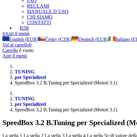
FAQ
RECLAMI
MANUALE D´USO
CHI SIAMO
CONTATTI
B2B
it
Apri il menù
English (EUR)
Česky (CZK)
Deutsch (EUR)
Italiano (
Vai al carrello
0
Carrello
è vuoto
Apri il menù
TUNING
per Specialized
SpeedBox 3.2 B.Tuning per Specialized (Motori 3.1)
TUNING
per Specialized
SpeedBox 3.2 B.Tuning per Specialized (Motori 3.1)
SpeedBox 3.2 B.Tuning per Specialized (Mo
La stella 1
La stella 2
La stella 3
La stella 4
La stella 5
Il valore dell
(
2
)