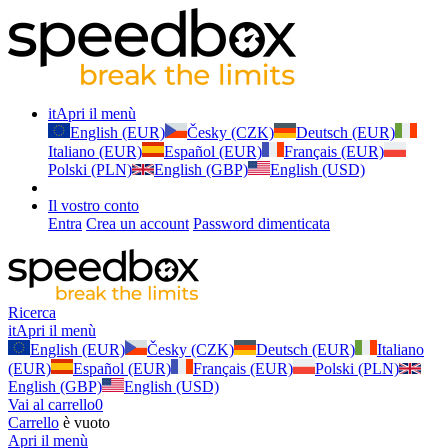
it
Apri il menù
English (EUR)
Česky (CZK)
Deutsch (EUR)
Italiano (EUR)
Español (EUR)
Français (EUR)
Polski (PLN)
English (GBP)
English (USD)
Il vostro conto
Entra
Crea un account
Password dimenticata
Ricerca
it
Apri il menù
English (EUR)
Česky (CZK)
Deutsch (EUR)
Italiano
(EUR)
Español (EUR)
Français (EUR)
Polski (PLN)
English (GBP)
English (USD)
Vai al carrello
0
Carrello
è vuoto
Apri il menù