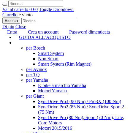
Vai al carrello
0 €
0
Toggle Dropdown
Carrello
è vuoto
Ricerca
Di più
Close
Entra
Crea un account
Password dimenticata
GUIDA ALL’ACQUISTO
TUNING
per Bosch
Smart System
Non Smart
Smart System (Rim Magnet)
per Avinox
per TQ
per Yamaha
E-bike a marchio Yamaha
Motori Yamaha
per Giant
SyncDrive Pro3 (90 Nm) / Pro3X (100 Nm)
SyncDrive Pro2 (85 Nm) / SyncDrive Sport 2
(75 Nm)
SyncDrive Pro (80 Nm), Sport (70 Nm), Life,
Core Motors
Motori 2015/2016