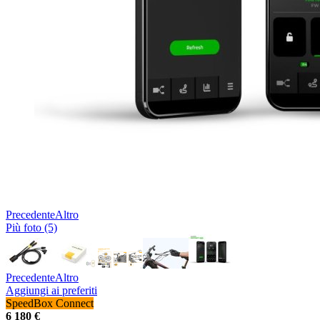
Precedente
Altro
Più foto (5)
Precedente
Altro
Aggiungi ai preferiti
SpeedBox Connect
6 180 €