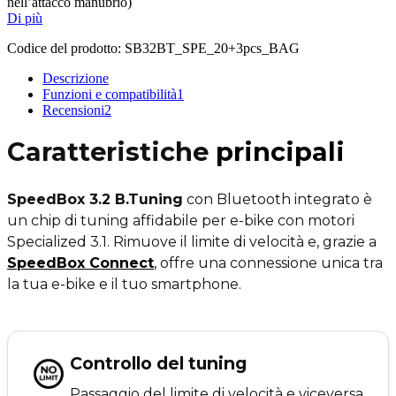
nell’attacco manubrio)
Di più
Codice del prodotto:
SB32BT_SPE_20+3pcs_BAG
Descrizione
Funzioni e compatibilità
1
Recensioni
2
Caratteristiche
principali
SpeedBox 3.2 B.Tuning
con Bluetooth integrato è
un chip di tuning affidabile per e-bike con motori
Specialized 3.1. Rimuove il limite di velocità e, grazie a
SpeedBox Connect
,
offre una connessione unica tra
la tua e-bike e il tuo smartphone.
Controllo del tuning
Passaggio del limite di velocità e viceversa