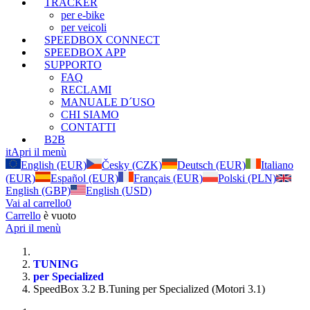
TRACKER
per e-bike
per veicoli
SPEEDBOX CONNECT
SPEEDBOX APP
SUPPORTO
FAQ
RECLAMI
MANUALE D´USO
CHI SIAMO
CONTATTI
B2B
it
Apri il menù
English (EUR)
Česky (CZK)
Deutsch (EUR)
Italiano
(EUR)
Español (EUR)
Français (EUR)
Polski (PLN)
English (GBP)
English (USD)
Vai al carrello
0
Carrello
è vuoto
Apri il menù
TUNING
per Specialized
SpeedBox 3.2 B.Tuning per Specialized (Motori 3.1)