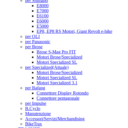
per Shimano
E8000
E7000
E6100
E6000
E5000
EP8, EP8 RS Motori, Giant Revolt e-bike
per OLI
per Panasonic
per Brose
Brose S-Mag Pro FIT
Motori Brose/Specialized
Motori Specialized SL
per Specialized
(Attuale)
Motori Brose/Specialized
Motori Specialized SL
Motori Specialized 3.1
per Bafang
Connettore Display Rotondo
Connettore pentagonale
per Impulse
B.Cyclo
Manutenzione
Accessori/Servizi/Merchandising
BikeTrax