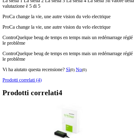
La stella 1
La stella 2
La stella 3
La stella 4
La stella 5
Il valore della
valutazione è 5 di 5
Pro
Ca change la vie, une autre vision du velo electrique
Pro
Ca change la vie, une autre vision du velo electrique
Contro
Quelque beug de temps en temps mais un redémarrage réglé
le problème
Contro
Quelque beug de temps en temps mais un redémarrage réglé
le problème
Vi ha aiutato questa recensione?
Sì
No
(0)
(0)
Prodotti correlati (4)
Prodotti correlati
4