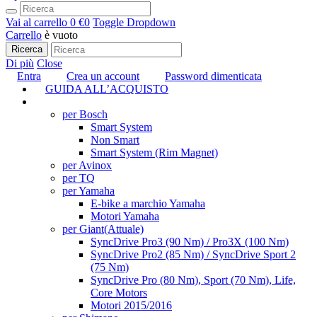
Vai al carrello
0 €
0
Toggle Dropdown
Carrello
è vuoto
Ricerca
Di più
Close
Entra
Crea un account
Password dimenticata
GUIDA ALL’ACQUISTO
TUNING
per Bosch
Smart System
Non Smart
Smart System (Rim Magnet)
per Avinox
per TQ
per Yamaha
E-bike a marchio Yamaha
Motori Yamaha
per Giant
(Attuale)
SyncDrive Pro3 (90 Nm) / Pro3X (100 Nm)
SyncDrive Pro2 (85 Nm) / SyncDrive Sport 2
(75 Nm)
SyncDrive Pro (80 Nm), Sport (70 Nm), Life,
Core Motors
Motori 2015/2016