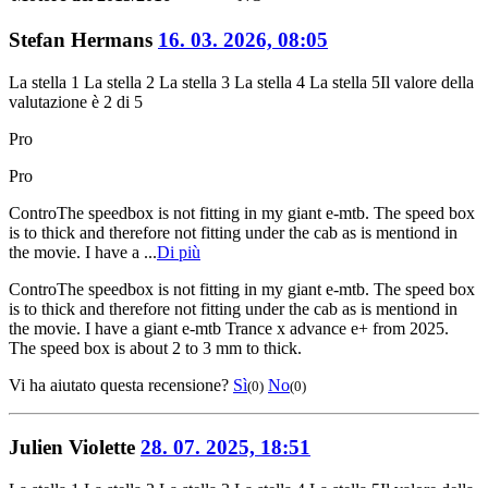
Stefan Hermans
16. 03. 2026, 08:05
La stella 1
La stella 2
La stella 3
La stella 4
La stella 5
Il valore della
valutazione è 2 di 5
Pro
Pro
Contro
The speedbox is not fitting in my giant e-mtb. The speed box
is to thick and therefore not fitting under the cab as is mentiond in
the movie. I have a ...
Di più
Contro
The speedbox is not fitting in my giant e-mtb. The speed box
is to thick and therefore not fitting under the cab as is mentiond in
the movie. I have a giant e-mtb Trance x advance e+ from 2025.
The speed box is about 2 to 3 mm to thick.
Vi ha aiutato questa recensione?
Sì
No
(0)
(0)
Julien Violette
28. 07. 2025, 18:51