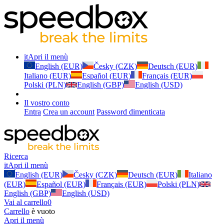
it
Apri il menù
English (EUR)
Česky (CZK)
Deutsch (EUR)
Italiano (EUR)
Español (EUR)
Français (EUR)
Polski (PLN)
English (GBP)
English (USD)
Il vostro conto
Entra
Crea un account
Password dimenticata
Ricerca
it
Apri il menù
English (EUR)
Česky (CZK)
Deutsch (EUR)
Italiano
(EUR)
Español (EUR)
Français (EUR)
Polski (PLN)
English (GBP)
English (USD)
Vai al carrello
0
Carrello
è vuoto
Apri il menù