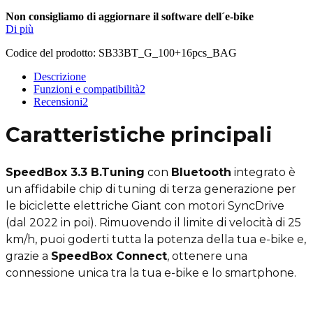
Non consigliamo di aggiornare il software dell´e-bike
Di più
Codice del prodotto:
SB33BT_G_100+16pcs_BAG
Descrizione
Funzioni e compatibilità
2
Recensioni
2
Caratteristiche principali
SpeedBox 3.3 B.Tuning
con
Bluetooth
integrato è
un affidabile chip di tuning di terza generazione per
le biciclette elettriche Giant con motori SyncDrive
(dal 2022 in poi). Rimuovendo il limite di velocità di 25
km/h, puoi goderti tutta la potenza della tua e-bike e,
grazie a
SpeedBox Connect
, ottenere una
connessione unica tra la tua e-bike e lo smartphone.