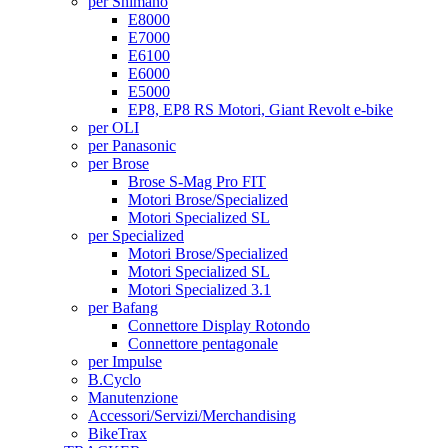
per Shimano
E8000
E7000
E6100
E6000
E5000
EP8, EP8 RS Motori, Giant Revolt e-bike
per OLI
per Panasonic
per Brose
Brose S-Mag Pro FIT
Motori Brose/Specialized
Motori Specialized SL
per Specialized
Motori Brose/Specialized
Motori Specialized SL
Motori Specialized 3.1
per Bafang
Connettore Display Rotondo
Connettore pentagonale
per Impulse
B.Cyclo
Manutenzione
Accessori/Servizi/Merchandising
BikeTrax