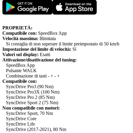
PROPRIETÀ:
Compatibile con:
SpeedBox App
Velocità massima:
Illimitata
Si consiglia di non superare il limite preimpostato di 50 km/h
Impostazione del limite di velocità:
Sì
Valori sul display:
Esatti
Attivazione/disattivazione del tuning:
SpeedBox App
Pulsante WALK
Combinazione di tasti - + - +
Compatibile con:
SyncDrive Pro3 (90 Nm)
SyncDrive Pro3X (100 Nm)
SyncDrive Pro 2 (85 Nm)
SyncDrive Sport 2 (75 Nm)
Non compatibile con motori:
SyncDrive Sport, 70 Nm
SyncDrive Core
SyncDrive Life
SyncDrive (2017-2021), 80 Nm