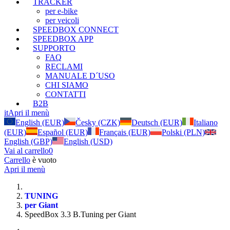
TRACKER
per e-bike
per veicoli
SPEEDBOX CONNECT
SPEEDBOX APP
SUPPORTO
FAQ
RECLAMI
MANUALE D´USO
CHI SIAMO
CONTATTI
B2B
it
Apri il menù
English (EUR)
Česky (CZK)
Deutsch (EUR)
Italiano
(EUR)
Español (EUR)
Français (EUR)
Polski (PLN)
English (GBP)
English (USD)
Vai al carrello
0
Carrello
è vuoto
Apri il menù
TUNING
per Giant
SpeedBox 3.3 B.Tuning per Giant