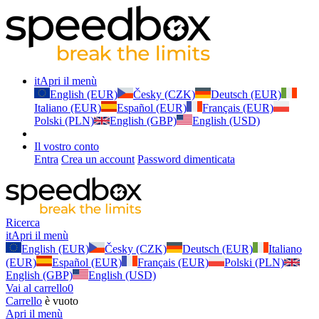
it
Apri il menù
English (EUR)
Česky (CZK)
Deutsch (EUR)
Italiano (EUR)
Español (EUR)
Français (EUR)
Polski (PLN)
English (GBP)
English (USD)
Il vostro conto
Entra
Crea un account
Password dimenticata
Ricerca
it
Apri il menù
English (EUR)
Česky (CZK)
Deutsch (EUR)
Italiano
(EUR)
Español (EUR)
Français (EUR)
Polski (PLN)
English (GBP)
English (USD)
Vai al carrello
0
Carrello
è vuoto
Apri il menù