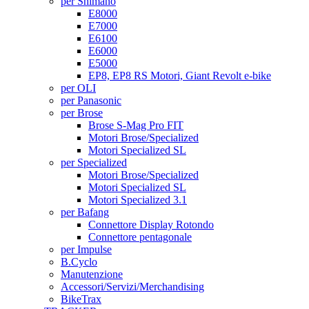
per Shimano
E8000
E7000
E6100
E6000
E5000
EP8, EP8 RS Motori, Giant Revolt e-bike
per OLI
per Panasonic
per Brose
Brose S-Mag Pro FIT
Motori Brose/Specialized
Motori Specialized SL
per Specialized
Motori Brose/Specialized
Motori Specialized SL
Motori Specialized 3.1
per Bafang
Connettore Display Rotondo
Connettore pentagonale
per Impulse
B.Cyclo
Manutenzione
Accessori/Servizi/Merchandising
BikeTrax