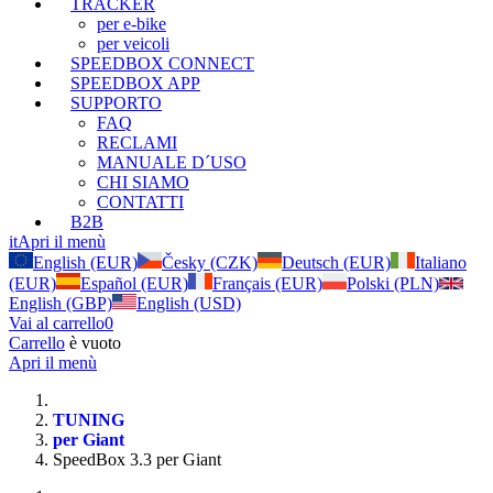
TRACKER
per e-bike
per veicoli
SPEEDBOX CONNECT
SPEEDBOX APP
SUPPORTO
FAQ
RECLAMI
MANUALE D´USO
CHI SIAMO
CONTATTI
B2B
it
Apri il menù
English (EUR)
Česky (CZK)
Deutsch (EUR)
Italiano
(EUR)
Español (EUR)
Français (EUR)
Polski (PLN)
English (GBP)
English (USD)
Vai al carrello
0
Carrello
è vuoto
Apri il menù
TUNING
per Giant
SpeedBox 3.3 per Giant