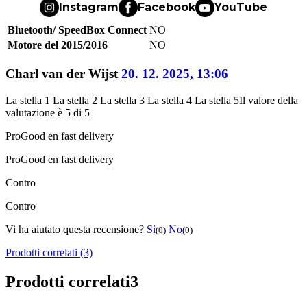
Instagram
Facebook
YouTube
Bluetooth/ SpeedBox Connect
NO
Motore del 2015/2016
NO
Charl van der Wijst
20. 12. 2025, 13:06
La stella 1
La stella 2
La stella 3
La stella 4
La stella 5
Il valore della
valutazione è 5 di 5
Pro
Good en fast delivery
Pro
Good en fast delivery
Contro
Contro
Vi ha aiutato questa recensione?
Sì
No
(0)
(0)
Prodotti correlati (3)
Prodotti correlati
3