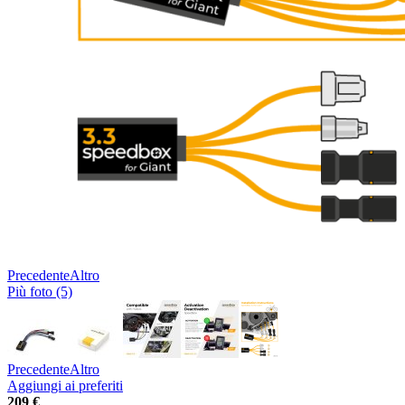
Precedente
Altro
Più foto (5)
Precedente
Altro
Aggiungi ai preferiti
209 €