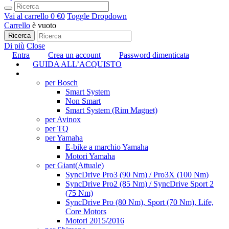
Vai al carrello
0 €
0
Toggle Dropdown
Carrello
è vuoto
Ricerca
Di più
Close
Entra
Crea un account
Password dimenticata
GUIDA ALL’ACQUISTO
TUNING
per Bosch
Smart System
Non Smart
Smart System (Rim Magnet)
per Avinox
per TQ
per Yamaha
E-bike a marchio Yamaha
Motori Yamaha
per Giant
(Attuale)
SyncDrive Pro3 (90 Nm) / Pro3X (100 Nm)
SyncDrive Pro2 (85 Nm) / SyncDrive Sport 2
(75 Nm)
SyncDrive Pro (80 Nm), Sport (70 Nm), Life,
Core Motors
Motori 2015/2016