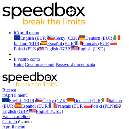
it
Apri il menù
English (EUR)
Česky (CZK)
Deutsch (EUR)
Italiano (EUR)
Español (EUR)
Français (EUR)
Polski (PLN)
English (GBP)
English (USD)
Il vostro conto
Entra
Crea un account
Password dimenticata
Ricerca
it
Apri il menù
English (EUR)
Česky (CZK)
Deutsch (EUR)
Italiano
(EUR)
Español (EUR)
Français (EUR)
Polski (PLN)
English (GBP)
English (USD)
Vai al carrello
0
Carrello
è vuoto
Apri il menù