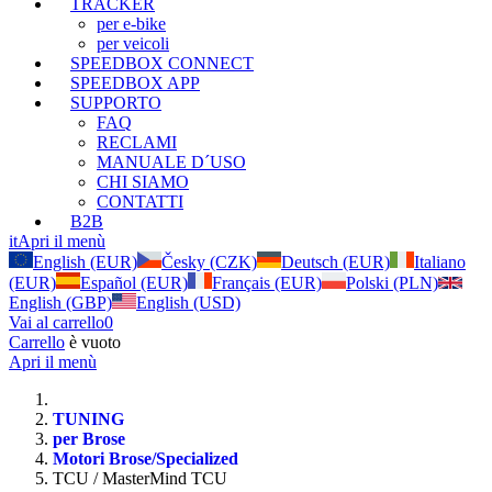
TRACKER
per e-bike
per veicoli
SPEEDBOX CONNECT
SPEEDBOX APP
SUPPORTO
FAQ
RECLAMI
MANUALE D´USO
CHI SIAMO
CONTATTI
B2B
it
Apri il menù
English (EUR)
Česky (CZK)
Deutsch (EUR)
Italiano
(EUR)
Español (EUR)
Français (EUR)
Polski (PLN)
English (GBP)
English (USD)
Vai al carrello
0
Carrello
è vuoto
Apri il menù
TUNING
per Brose
Motori Brose/Specialized
TCU / MasterMind TCU