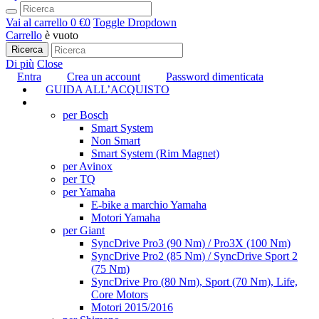
Vai al carrello
0 €
0
Toggle Dropdown
Carrello
è vuoto
Ricerca
Di più
Close
Entra
Crea un account
Password dimenticata
GUIDA ALL’ACQUISTO
TUNING
per Bosch
Smart System
Non Smart
Smart System (Rim Magnet)
per Avinox
per TQ
per Yamaha
E-bike a marchio Yamaha
Motori Yamaha
per Giant
SyncDrive Pro3 (90 Nm) / Pro3X (100 Nm)
SyncDrive Pro2 (85 Nm) / SyncDrive Sport 2
(75 Nm)
SyncDrive Pro (80 Nm), Sport (70 Nm), Life,
Core Motors
Motori 2015/2016