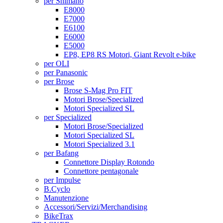
per Shimano
E8000
E7000
E6100
E6000
E5000
EP8, EP8 RS Motori, Giant Revolt e-bike
per OLI
per Panasonic
per Brose
Brose S-Mag Pro FIT
Motori Brose/Specialized
Motori Specialized SL
per Specialized
Motori Brose/Specialized
Motori Specialized SL
Motori Specialized 3.1
per Bafang
Connettore Display Rotondo
Connettore pentagonale
per Impulse
B.Cyclo
Manutenzione
Accessori/Servizi/Merchandising
BikeTrax