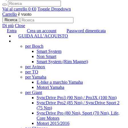
Vai al carrello
0 €
0
Toggle Dropdown
Carrello
è vuoto
Ricerca
Di più
Close
Entra
Crea un account
Password dimenticata
GUIDA ALL’ACQUISTO
TUNING
per Bosch
Smart System
Non Smart
Smart System (Rim Magnet)
per Avinox
per TQ
per Yamaha
E-bike a marchio Yamaha
Motori Yamaha
per Giant
SyncDrive Pro3 (90 Nm) / Pro3X (100 Nm)
SyncDrive Pro2 (85 Nm) / SyncDrive Sport 2
(75 Nm)
SyncDrive Pro (80 Nm), Sport (70 Nm), Life,
Core Motors
Motori 2015/2016