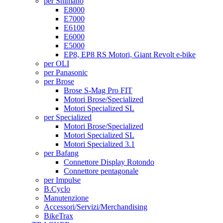
per Shimano
E8000
E7000
E6100
E6000
E5000
EP8, EP8 RS Motori, Giant Revolt e-bike
per OLI
per Panasonic
per Brose
Brose S-Mag Pro FIT
Motori Brose/Specialized
Motori Specialized SL
per Specialized
Motori Brose/Specialized
Motori Specialized SL
Motori Specialized 3.1
per Bafang
Connettore Display Rotondo
Connettore pentagonale
per Impulse
B.Cyclo
Manutenzione
Accessori/Servizi/Merchandising
BikeTrax