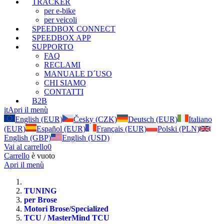
TRACKER
per e-bike
per veicoli
SPEEDBOX CONNECT
SPEEDBOX APP
SUPPORTO
FAQ
RECLAMI
MANUALE D´USO
CHI SIAMO
CONTATTI
B2B
it
Apri il menù
English (EUR)
Česky (CZK)
Deutsch (EUR)
Italiano
(EUR)
Español (EUR)
Français (EUR)
Polski (PLN)
English (GBP)
English (USD)
Vai al carrello
0
Carrello
è vuoto
Apri il menù
TUNING
per Brose
Motori Brose/Specialized
TCU / MasterMind TCU