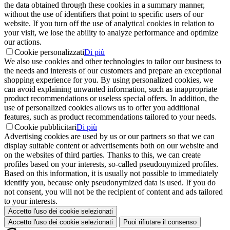
the data obtained through these cookies in a summary manner,
without the use of identifiers that point to specific users of our
website. If you turn off the use of analytical cookies in relation to
your visit, we lose the ability to analyze performance and optimize
our actions.
Cookie personalizzati
Di più
We also use cookies and other technologies to tailor our business to
the needs and interests of our customers and prepare an exceptional
shopping experience for you. By using personalized cookies, we
can avoid explaining unwanted information, such as inappropriate
product recommendations or useless special offers. In addition, the
use of personalized cookies allows us to offer you additional
features, such as product recommendations tailored to your needs.
Cookie pubblicitari
Di più
Advertising cookies are used by us or our partners so that we can
display suitable content or advertisements both on our website and
on the websites of third parties. Thanks to this, we can create
profiles based on your interests, so-called pseudonymized profiles.
Based on this information, it is usually not possible to immediately
identify you, because only pseudonymized data is used. If you do
not consent, you will not be the recipient of content and ads tailored
to your interests.
Accetto l'uso dei cookie selezionati
Accetto l'uso dei cookie selezionati
Puoi rifiutare il consenso