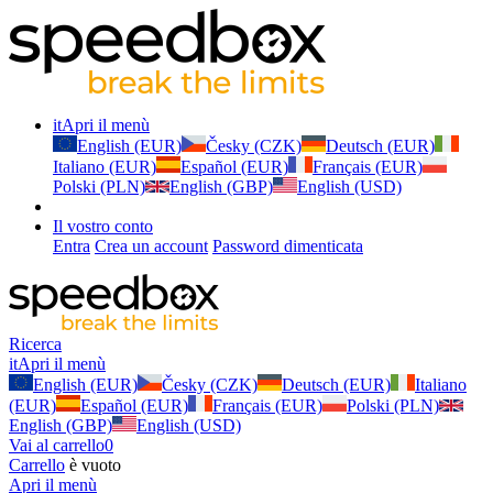
it
Apri il menù
English (EUR)
Česky (CZK)
Deutsch (EUR)
Italiano (EUR)
Español (EUR)
Français (EUR)
Polski (PLN)
English (GBP)
English (USD)
Il vostro conto
Entra
Crea un account
Password dimenticata
Ricerca
it
Apri il menù
English (EUR)
Česky (CZK)
Deutsch (EUR)
Italiano
(EUR)
Español (EUR)
Français (EUR)
Polski (PLN)
English (GBP)
English (USD)
Vai al carrello
0
Carrello
è vuoto
Apri il menù